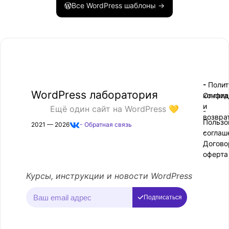
Все WordPress шаблоны →
- Поли
-
WordPress лаборатория
конфид
Оплата
и
Ещё один сайт на WordPress 💛
-
возвра
Пользо
2021 — 2026
- Обратная связь
соглаш
-
Догово
оферта
Курсы, инструкции и новости WordPress
Подписаться