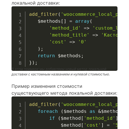
локальной доставки:
add_filter
(
'woocommerce_local_pick
$methods
[
]
=
array
(
'method_id'
=>
'custom_loca
'method_title'
=>
'Кастомна
'cost'
=>
'0'
)
;
return
$methods
;
}
)
;
В этом примере мы добавляем новый метод локальной
доставки с кастомным названием и нулевой стоимостью.
Пример изменения стоимости
существующего метода локальной доставки:
add_filter
(
'woocommerce_local_pick
foreach
(
$methods
as
&
$method
)
if
(
$method
[
'method_id'
]
==
$method
[
'cost'
]
=
'5'
;