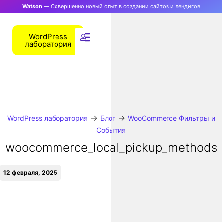
Watson
— Совершенно новый опыт в создании сайтов и лендигов
WordPress
лаборатория
→
→
WordPress лаборатория
Блог
WooCommerce Фильтры и
События
woocommerce_local_pickup_methods
12 февраля, 2025