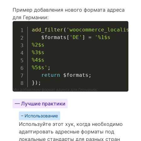
Пример добавления нового формата адреса
для Германии:
add_filter
(
'woocommerce_localisati
$formats
[
'DE'
]
=
'%1$s

%2$s

%3$s

%4$s

%5$s'
;
return
$formats
;
}
)
;
Мы добавляем формат адреса для Германии.
— Лучшие практики
– Использование
Используйте этот хук, когда необходимо
адаптировать адресные форматы под
локальные стандарты для разных стран