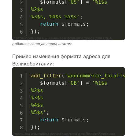
$formats
[
'US'
]
=
'%1$s

%2$s

%3$s, %4$s %5$s'
;
return
$formats
;
}
)
;
В этом примере мы изменяем формат адреса для США,
добавляя запятую перед штатом.
Пример изменения формата адреса для
Великобритании:
add_filter
(
'woocommerce_localisati
$formats
[
'GB'
]
=
'%1$s

%2$s

%3$s

%4$s

%5$s'
;
return
$formats
;
}
)
;
Здесь мы изменяем формат адреса для Великобритании.