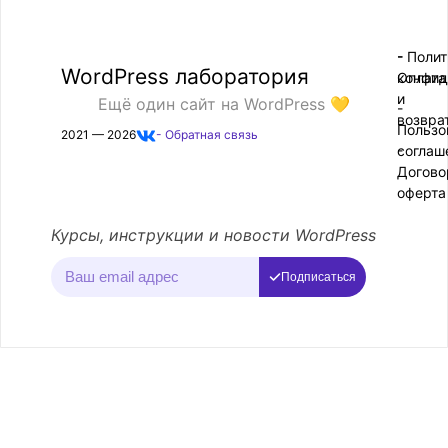
- Поли
-
WordPress лаборатория
конфид
Оплата
и
Ещё один сайт на WordPress 💛
-
возвра
Пользо
2021 — 2026
- Обратная связь
соглаш
-
Догово
оферта
Курсы, инструкции и новости WordPress
Подписаться