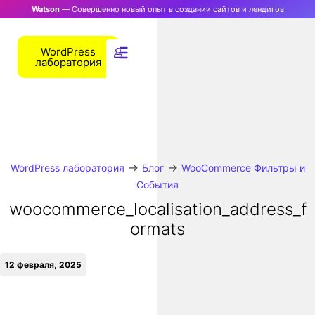
Watson
— Совершенно новый опыт в создании сайтов и лендигов
WordPress
лаборатория
→
→
WordPress лаборатория
Блог
WooCommerce Фильтры и
События
woocommerce_localisation_address_f
ormats
12 февраля, 2025