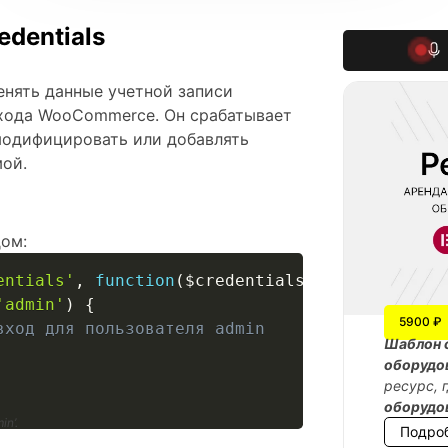
dentials
енять данные учетной записи
входа WooCommerce. Он срабатывает
модифицировать или добавлять
мой.
ом:
entials'
,
function
(
$credentials
)
{
'admin'
)
{
5900 ₽
вход для пользователя admin
Шаблон 
оборудо
ресурс, 
оборудо
n’.
Подро