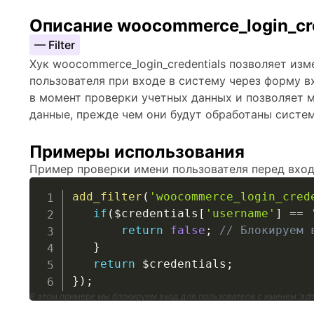
Описание woocommerce_login_cre
— Filter
Хук woocommerce_login_credentials позволяет изм
пользователя при входе в систему через форму 
в момент проверки учетных данных и позволяет 
данные, прежде чем они будут обработаны систе
Примеры использования
Пример проверки имени пользователя перед вход
add_filter
(
'woocommerce_login_cred
if
(
$credentials
[
'username'
]
==
return
false
;
// Блокируем 
}
return
$credentials
;
}
)
;
В этом примере мы блокируем вход для пользователя с именем ‘admi