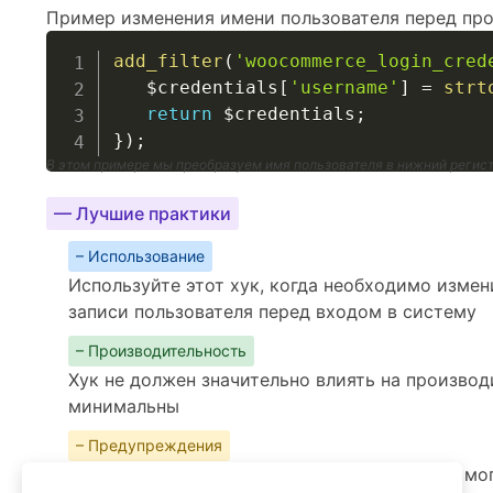
Пример изменения имени пользователя перед про
add_filter
(
'woocommerce_login_cred
$credentials
[
'username'
]
=
strt
return
$credentials
;
}
)
;
В этом примере мы преобразуем имя пользователя в нижний регист
— Лучшие практики
– Использование
Используйте этот хук, когда необходимо измен
записи пользователя перед входом в систему
– Производительность
Хук не должен значительно влиять на производ
минимальны
– Предупреждения
Будьте осторожны с изменениями, которые мо