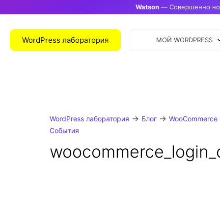
Watson
— Совершенно нов
WordPress лаборатория
МОЙ WORDPRESS
→
→
WordPress лаборатория
Блог
WooCommerce 
События
woocommerce_login_c