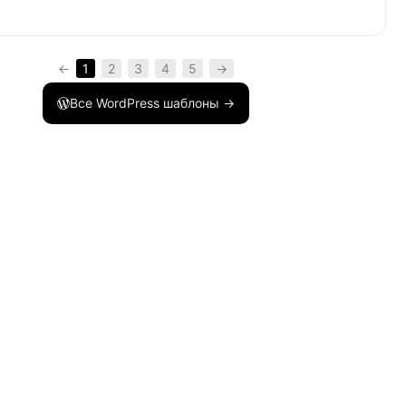
←
1
2
3
4
5
→
Все WordPress шаблоны →