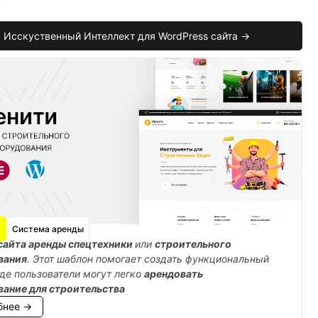
Исскуственный Интеллект для WordPress сайта →
Система аренды
сайта аренды спецтехники
или
строительного
вания
. Этот шаблон помогает создать функциональный
где пользователи могут легко
арендовать
вание для строительства
бнее →