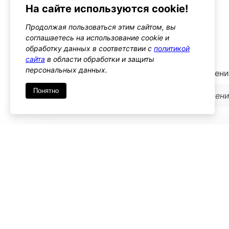
пользователей
На сайте используются cookie!
Альтернативы
Продолжая пользоваться этим сайтом, вы
woocommerce_login_redirect
соглашаетесь на использование cookie и
Тип: action
обработку данных в соответствии с
политикой
сайта
в области обработки и защиты
персональных данных.
Этот хук позволяет изменять URL перенаправлени
Понятно
Используйте его, если нужно изменить поведен
Имя
*
Emai
Комментарий