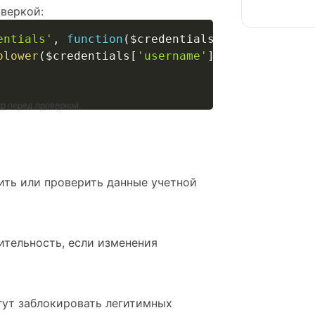
веркой:
entials'
,
function
(
$credentials
)
{
olower
(
$credentials
[
'username'
]
)
;
р перед проверкой.
ить или проверить данные учетной
ительность, если изменения
гут заблокировать легитимных