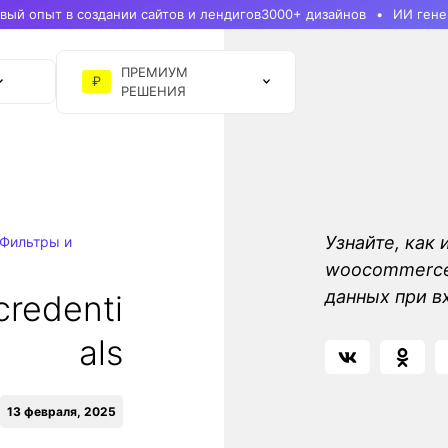
ый опыт в создании сайтов и лендигов
3000+ дизайнов
ИИ гене
ПРЕМИУМ
₽
РЕШЕНИЯ
Узнайте, как 
Фильтры и
woocommerce_
данных при в
redenti
als
13 февраля, 2025