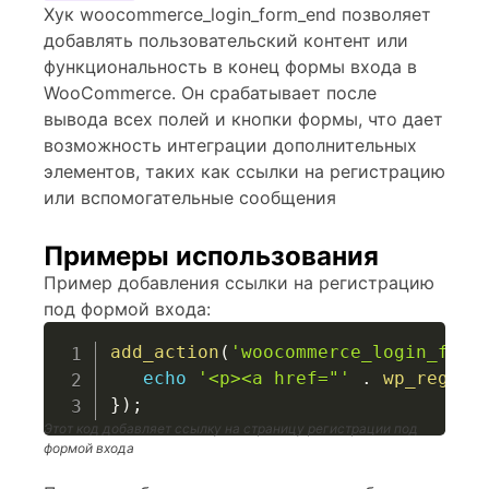
Хук woocommerce_login_form_end позволяет
добавлять пользовательский контент или
функциональность в конец формы входа в
WooCommerce. Он срабатывает после
вывода всех полей и кнопки формы, что дает
возможность интеграции дополнительных
элементов, таких как ссылки на регистрацию
или вспомогательные сообщения
Примеры использования
Пример добавления ссылки на регистрацию
под формой входа:
add_action
(
'woocommerce_login_form
echo
'<p><a href="'
.
wp_regist
}
)
;
Этот код добавляет ссылку на страницу регистрации под
формой входа