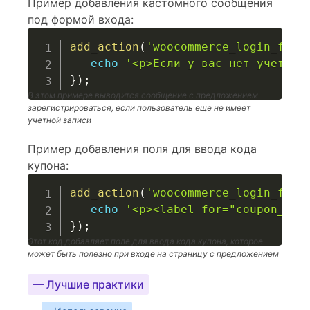
Пример добавления кастомного сообщения
под формой входа:
add_action
(
'woocommerce_login_form
echo
'<p>Если у вас нет учетной
}
)
;
В этом примере выводится сообщение с предложением
зарегистрироваться, если пользователь еще не имеет
учетной записи
Пример добавления поля для ввода кода
купона:
add_action
(
'woocommerce_login_form
echo
'<p><label for="coupon_cod
}
)
;
Этот код добавляет поле для ввода кода купона, которое
может быть полезно при входе на страницу с предложением
— Лучшие практики