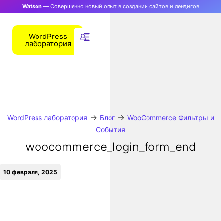
Watson
— Совершенно новый опыт в создании сайтов и лендигов
WordPress
лаборатория
→
→
WordPress лаборатория
Блог
WooCommerce Фильтры и
События
woocommerce_login_form_end
10 февраля, 2025