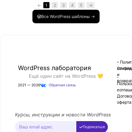
←
1
2
3
4
5
→
Все WordPress шаблоны →
- Поли
-
WordPress лаборатория
конфид
Оплата
и
Ещё один сайт на WordPress 💛
-
возвра
Пользо
2021 — 2026
- Обратная связь
соглаш
-
Догово
оферта
Курсы, инструкции и новости WordPress
Подписаться