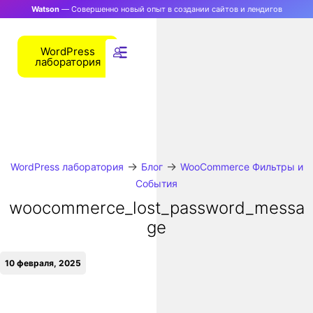
Watson
— Совершенно новый опыт в создании сайтов и лендигов
WordPress
лаборатория
→
→
WordPress лаборатория
Блог
WooCommerce Фильтры и
События
woocommerce_lost_password_messa
ge
10 февраля, 2025