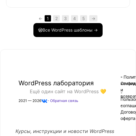
←
1
2
3
4
5
→
Все WordPress шаблоны →
- Поли
-
WordPress лаборатория
конфид
Оплата
и
Ещё один сайт на WordPress 💛
-
возвра
Пользо
2021 — 2026
- Обратная связь
соглаш
-
Догово
оферта
Курсы, инструкции и новости WordPress