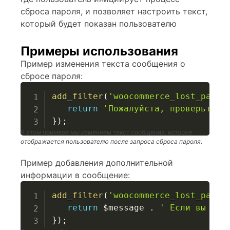
сброса пароля, и позволяет настроить текст,
который будет показан пользователю
Примеры использования
Пример изменения текста сообщения о
сбросе пароля:
add_filter
(
'woocommerce_lost_passw
return
'Пожалуйста, проверьте с
}
)
;
В этом примере мы изменяем текст сообщения, которое
отображается пользователю после запроса сброса пароля.
Пример добавления дополнительной
информации в сообщение:
add_filter
(
'woocommerce_lost_passw
return
$message
.
' Если вы не 
}
)
;