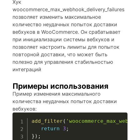
Хук
woocommerce_max_webhook_delivery_failures
позволяет изменить максимальное
количество неудачных попыток доставки
вебхуков в WooCommerce. Он срабатывает
при инициализации системы вебхуков и
позволяет настроить лимиты для попыток
повторной доставки, что может быть
полезно для управления стабильностью
интеграций
Примеры использования
Пример изменения максимального
количества неудачных попыток доставки
вебхуков:
add_filter
(
'woocommerce_max_webhoo
return
3
;
}
)
;