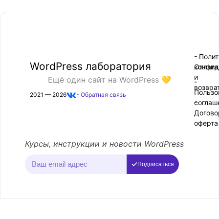
- Поли
-
WordPress лаборатория
конфид
Оплата
и
Ещё один сайт на WordPress 💛
-
возвра
Пользо
2021 — 2026
- Обратная связь
соглаш
-
Догово
оферта
Курсы, инструкции и новости WordPress
Подписаться