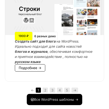
1900 ₽
6 разных демо
Cоздать сайт для блога
на WordPress.
Идеально подходит для сайта новостей
блогов и журналов
, обеспечивая комфортное
и приятное взаимодействие , полностью на
русском языке
Подробнее →
←
1
2
3
4
5
→
Все WordPress шаблоны →