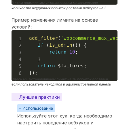
В этом примере мы устанавливаем максимальное
количество неудачных попыток доставки вебхуков на 3
Пример изменения лимита на основе
условий:
add_filter
(
'woocommerce_max_webhoo
if
(
is_admin
(
)
)
{
return
10
;
}
return
$failures
;
}
)
;
Здесь мы устанавливаем лимит на 10 попыток доставки,
если пользователь находится в административной панели
— Лучшие практики
– Использование
Используйте этот хук, когда необходимо
настроить поведение вебхуков и