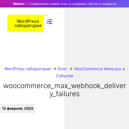
Watson
— Совершенно новый опыт в создании сайтов и лендигов
WordPress
лаборатория
→
→
WordPress лаборатория
Блог
WooCommerce Фильтры и
События
woocommerce_max_webhook_deliver
y_failures
12 февраля, 2025