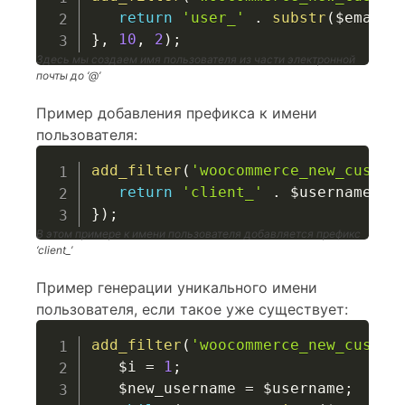
return
'user_'
.
substr
(
$email
,
}
,
10
,
2
)
;
Здесь мы создаем имя пользователя из части электронной
почты до ‘@’
Пример добавления префикса к имени
пользователя:
add_filter
(
'woocommerce_new_custom
return
'client_'
.
$username
;
}
)
;
В этом примере к имени пользователя добавляется префикс
‘client_’
Пример генерации уникального имени
пользователя, если такое уже существует:
add_filter
(
'woocommerce_new_custom
$i
=
1
;
$new_username
=
$username
;