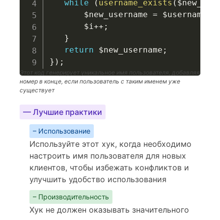
while
(
username_exists
(
$new_use
$new_username
=
$username
.
$i
++
;
}
return
$new_username
;
}
)
;
Этот код генерирует уникальное имя пользователя, добавляя
номер в конце, если пользователь с таким именем уже
существует
— Лучшие практики
– Использование
Используйте этот хук, когда необходимо
настроить имя пользователя для новых
клиентов, чтобы избежать конфликтов и
улучшить удобство использования
– Производительность
Хук не должен оказывать значительного