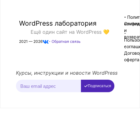
- Поли
-
WordPress лаборатория
конфид
Оплата
и
Ещё один сайт на WordPress 💛
-
возвра
Пользо
2021 — 2026
- Обратная связь
соглаш
-
Догово
оферта
Курсы, инструкции и новости WordPress
Подписаться