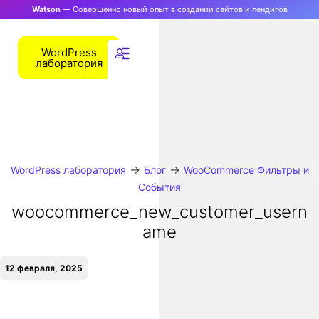
Watson
— Совершенно новый опыт в создании сайтов и лендигов
WordPress
лаборатория
→
→
WordPress лаборатория
Блог
WooCommerce Фильтры и
События
woocommerce_new_customer_usern
ame
12 февраля, 2025