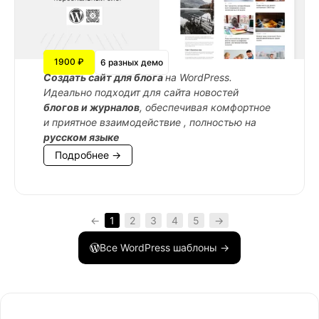
1900 ₽
6 разных демо
Cоздать сайт для блога
на WordPress.
Идеально подходит для сайта новостей
блогов и журналов
, обеспечивая комфортное
и приятное взаимодействие , полностью на
русском языке
Подробнее →
←
1
2
3
4
5
→
Все WordPress шаблоны →