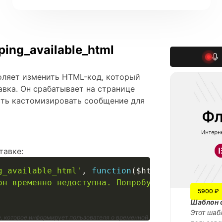
ng_available_html
воляет изменить HTML-код, который
авка. Он срабатывает на странице
сть кастомизировать сообщение для
тавке:
g_available_html'
,
function
(
$html
)
{
он временно недоступна. Попробуйте выбрать др
5900 ₽
Шаблон 
Этот шаб
, которое информирует пользователя о временной