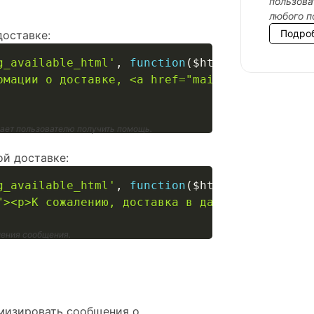
пользова
любого п
Подро
доставке:
g_available_html'
,
function
(
$html
)
{
рмации о доставке, <a href="mailto:support@ex
гает пользователю получить помощь.
й доставке:
g_available_html'
,
function
(
$html
)
{
"><p>К сожалению, доставка в данный регион не
ления сообщения.
омизировать сообщения о