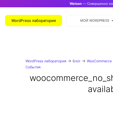
Watson
— Совершенно нов
WordPress лаборатория
МОЙ WORDPRESS
→
→
WordPress лаборатория
Блог
WooCommerce 
События
woocommerce_no_sh
availa