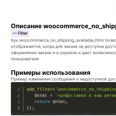
Описание woocommerce_no_shippi
— Filter
Хук woocommerce_no_shipping_available_html поз
отображается, когда для заказа не доступна дост
оформления заказа и в корзине и дает возможно
пользователя
Примеры использования
Пример изменения сообщения о недоступной дос
add_filter
(
'woocommerce_no_shippin
$html
=
'<p>Доставка в ваш реги
return
$html
;
}
)
;
В этом примере мы изменяем стандартное сообщение на кастомное