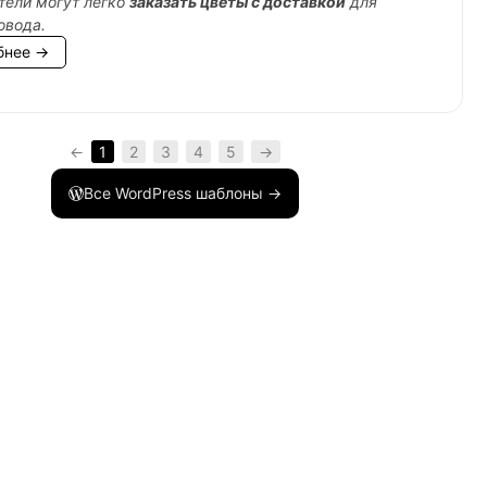
тели могут легко
заказать цветы с доставкой
для
овода.
бнее →
ample.com">напишите нам</a>.</p>'
;
←
1
2
3
4
5
→
Все WordPress шаблоны →
доступна.</p></div>'
;