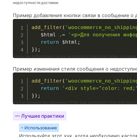
недоступности доставки.
Пример добавления кнопки связи в сообщение о 
add_filter
(
'woocommerce_no_shippin
$html
.=
'<p>Для получения инфо
return
$html
;
}
)
;
Здесь мы добавляем ссылку на email для обратной связи, что помо
Пример изменения стиля сообщения о недоступно
add_filter
(
'woocommerce_no_shippin
return
'<div style="color: red;
}
)
;
В этом примере мы изменяем HTML-код, добавляя стиль для выде
— Лучшие практики
– Использование
Используйте этот хук, когда необходимо каст