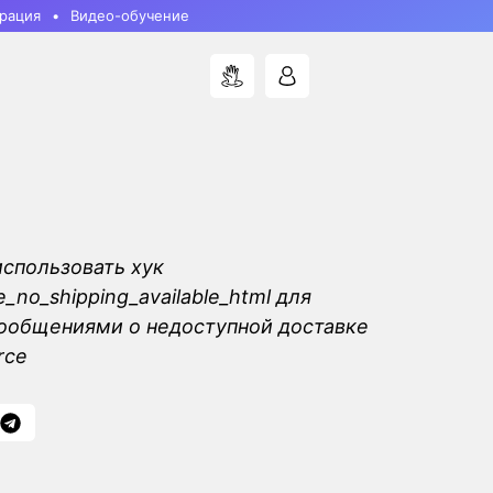
рация
Видео-обучение
использовать хук
no_shipping_available_html для
ообщениями о недоступной доставке
rce