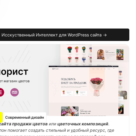
Исскуственный Интеллект для WordPress сайта →
угой способ оплаты или свяжитесь с нашей подд
Современный дизайн
сайта продажи цветов
или
цветочных композиций
.
лон помогает создать стильный и удобный ресурс, где