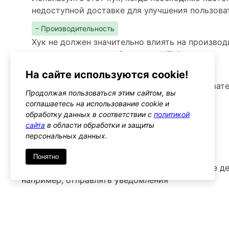
недоступной доставке для улучшения пользова
– Производительность
Хук не должен значительно влиять на производ
касаются только отображения HTML
– Предупреждения
На сайте используются cookie!
Убедитесь, что изменения не вводят пользоват
Продолжая пользоваться этим сайтом, вы
им полезную информацию
соглашаетесь на использование cookie и
обработку данных в соответствии с
политикой
Альтернативы
сайта
в области обработки и защиты
woocommerce_shipping_not_available
персональных данных.
Тип: action
Понятно
Этот хук позволяет выполнять дополнительные де
например, отправлять уведомления
Используйте его, если необходимо выполнить ло
недоступна