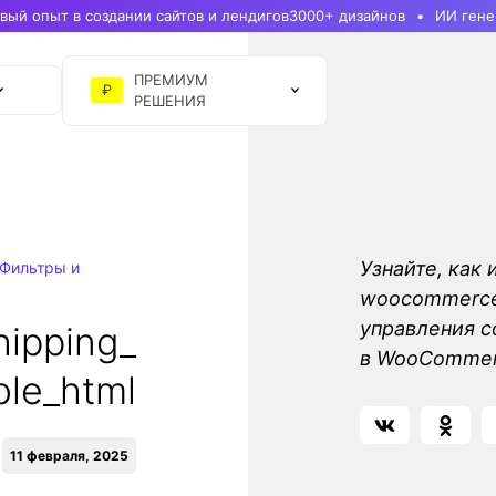
ый опыт в создании сайтов и лендигов
3000+ дизайнов
ИИ гене
ПРЕМИУМ
₽
РЕШЕНИЯ
Узнайте, как 
Фильтры и
woocommerce_
управления с
ipping_
в WooComme
ble_html
11 февраля, 2025