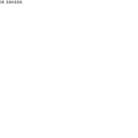
в заказа.
мму налогов для всего заказа, а не
l
*