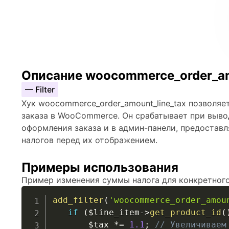
Описание woocommerce_order_am
— Filter
Хук woocommerce_order_amount_line_tax позволяе
заказа в WooCommerce. Он срабатывает при выво
оформления заказа и в админ-панели, предостав
налогов перед их отображением.
Примеры использования
Пример изменения суммы налога для конкретного
add_filter
(
'woocommerce_order_amou
if
(
$line_item
->
get_product_id
(
$tax
*=
1.1
;
// Увеличиваем