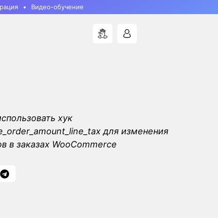
рация
Видео-обучение
использовать хук
order_amount_line_tax для изменения
ов в заказах WooCommerce