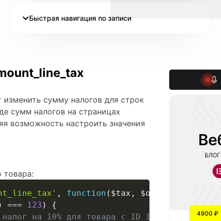
Быстрая навигация по записи
ount_line_tax
т изменить сумму налогов для строк
де сумм налогов на страницах
ляя возможность настроить значения
 товара:
nt_line_tax'
,
function
(
$tax
,
$order
,
$line_it
)
===
123
)
{
4900 ₽
 налог на 10% для товара с ID 123