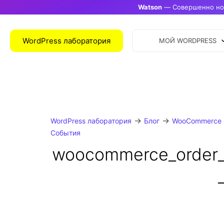
Watson
— Совершенно нов
WordPress лаборатория
МОЙ WORDPRESS
→
→
WordPress лаборатория
Блог
WooCommerce 
События
woocommerce_order