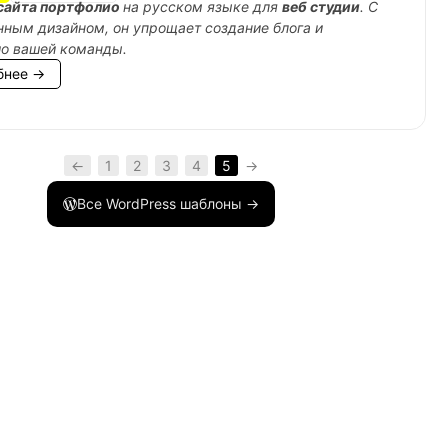
сайта портфолио
на русском языке для
веб студии
. С
ным дизайном, он упрощает создание блога и
ио вашей команды.
бнее →
em
)
{
←
1
2
3
4
5
→
Все WordPress шаблоны →
em
)
{