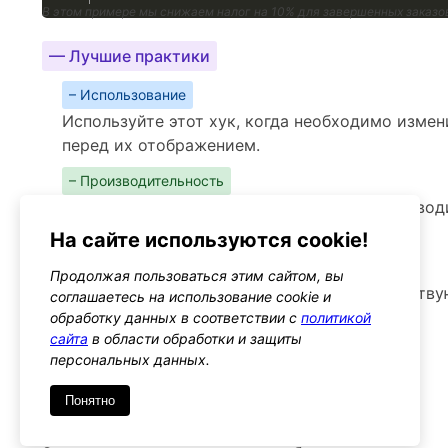
В этом примере мы снижаем налог на 10% для завершенных заказо
— Лучшие практики
– Использование
Используйте этот хук, когда необходимо измен
перед их отображением.
– Производительность
Хук не должен значительно влиять на производ
касаются лишь вывода значений.
На сайте используются cookie!
– Предупреждения
Продолжая пользоваться этим сайтом, вы
Убедитесь, что изменения налогов соответств
соглашаетесь на использование cookie и
не нарушают правила WooCommerce.
обработку данных в соответствии с
политикой
сайта
в области обработки и защиты
Альтернативы
персональных данных.
woocommerce_order_get_total_tax
Понятно
Тип: filter