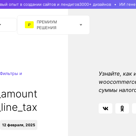
ый опыт в создании сайтов и лендигов
3000+ дизайнов
ИИ гене
ПРЕМИУМ
₽
РЕШЕНИЯ
Узнайте, как 
Фильтры и
woocommerce_
суммы налог
_amount
_line_tax
12 февраля, 2025