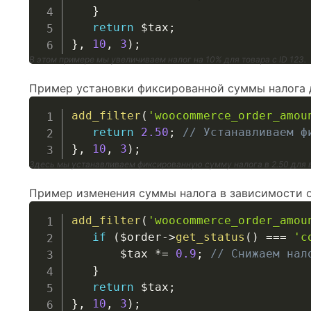
}
return
$tax
;
}
,
10
,
3
)
;
В этом примере мы увеличиваем налог на 10% для товара с ID 123.
Пример установки фиксированной суммы налога д
add_filter
(
'woocommerce_order_amou
return
2.50
;
// Устанавливаем ф
}
,
10
,
3
)
;
Здесь мы устанавливаем фиксированную сумму налога в 2.50 для в
Пример изменения суммы налога в зависимости от
add_filter
(
'woocommerce_order_amou
if
(
$order
->
get_status
(
)
===
'c
$tax
*=
0.9
;
// Снижаем нал
}
return
$tax
;
}
,
10
,
3
)
;