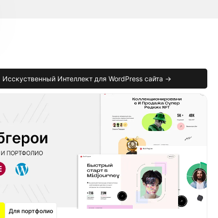
Исскуственный Интеллект для WordPress сайта →
em
)
{
Для портфолио