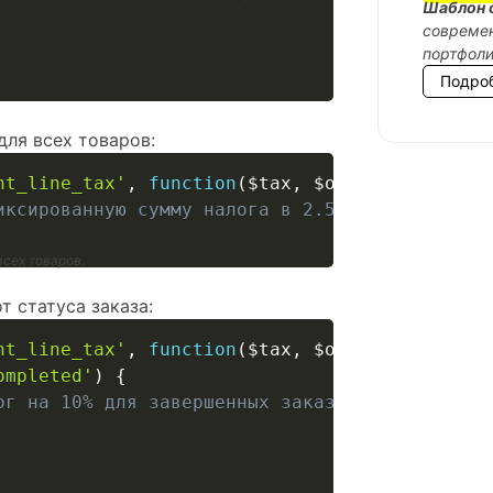
Шаблон 
современ
портфол
Подро
ля всех товаров:
nt_line_tax'
,
function
(
$tax
,
$order
,
$line_it
иксированную сумму налога в 2.50
сех товаров.
 статуса заказа:
nt_line_tax'
,
function
(
$tax
,
$order
,
$line_it
ompleted'
)
{
ог на 10% для завершенных заказов