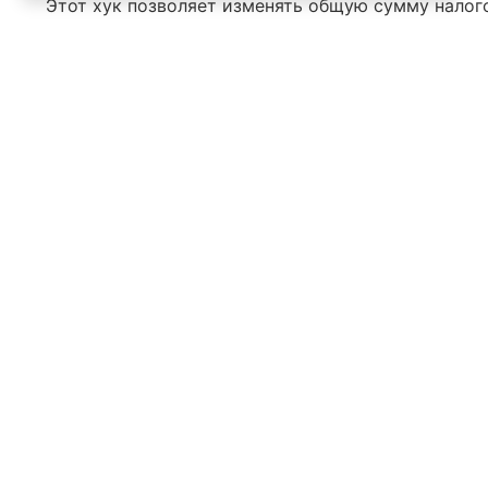
Этот хук позволяет изменять общую сумму налого
Используйте его, если нужно изменить общую су
для отдельных строк.
Имя
*
Emai
Комментарий