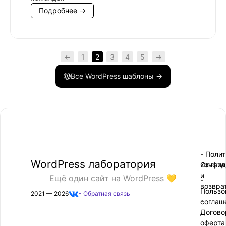
Подробнее →
←
1
2
3
4
5
→
Все WordPress шаблоны →
- Поли
-
WordPress лаборатория
конфид
Оплата
и
Ещё один сайт на WordPress 💛
-
возвра
Пользо
2021 — 2026
- Обратная связь
соглаш
-
Догово
оферта