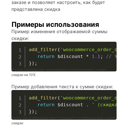
заказе и позволяет настроить, как будет
представлена скидка
Примеры использования
Пример изменения отображаемой суммы
скидки:
add_filter
(
'woocommerce_order_disc
return
$discount
*
1.1
;
// Увел
}
)
;
В этом примере мы увеличиваем отображаемую сумму
скидки на 10%
Пример добавления текста к сумме скидки:
add_filter
(
'woocommerce_order_disc
return
$discount
.
' (скидка!)'
}
)
;
Здесь мы добавляем текст ‘(скидка!)’ к отображаемой сумме
скидки