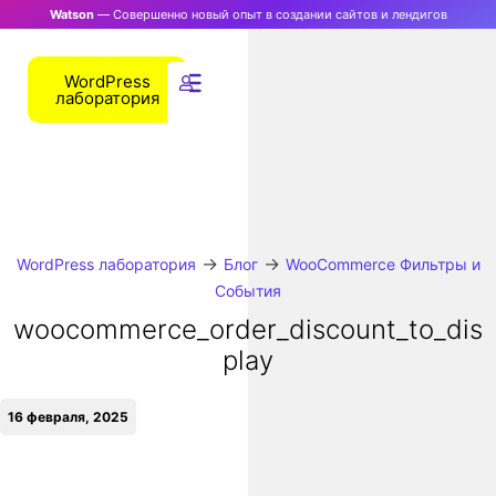
Watson
— Совершенно новый опыт в создании сайтов и лендигов
WordPress
лаборатория
→
→
WordPress лаборатория
Блог
WooCommerce Фильтры и
События
woocommerce_order_discount_to_dis
play
16 февраля, 2025