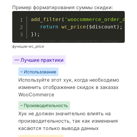
Пример форматирования суммы скидки:
add_filter
(
'woocommerce_order_disc
return
wc_price
(
$discount
)
;
// 
}
)
;
Мы форматируем сумму скидки в виде валюты с помощью
функции wc_price
— Лучшие практики
– Использование
Используйте этот хук, когда необходимо
изменить отображение скидок в заказах
WooCommerce
– Производительность
Хук не должен значительно влиять на
производительность, так как изменения
касаются только вывода данных