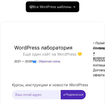
Все WordPress шаблоны →
- Поли
-
WordPress лаборатория
конфид
Оплата
и
Ещё один сайт на WordPress 💛
-
возвра
Пользо
2021 — 2026
- Обратная связь
соглаш
-
Догово
оферта
Курсы, инструкции и новости WordPress
Подписаться