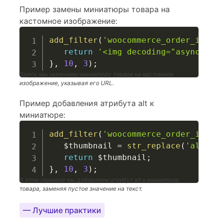
Пример замены миниатюры товара на
кастомное изображение:
add_filter
(
'woocommerce_order_item
return
'<img decoding="async" s
}
,
10
,
3
)
;
Здесь мы заменяем миниатюру товара на кастомное
изображение, указывая его URL.
Пример добавления атрибута alt к
миниатюре:
add_filter
(
'woocommerce_order_item
$thumbnail
=
str_replace
(
'alt="
return
$thumbnail
;
}
,
10
,
3
)
;
В этом примере мы добавляем атрибут alt к миниатюре
товара, заменяя пустое значение на текст.
— Лучшие практики