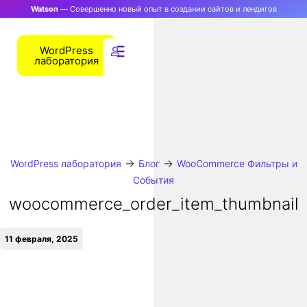
Watson
— Совершенно новый опыт в создании сайтов и лендигов
WordPress
лаборатория
→
→
WordPress лаборатория
Блог
WooCommerce Фильтры и
События
woocommerce_order_item_thumbnail
11 февраля, 2025