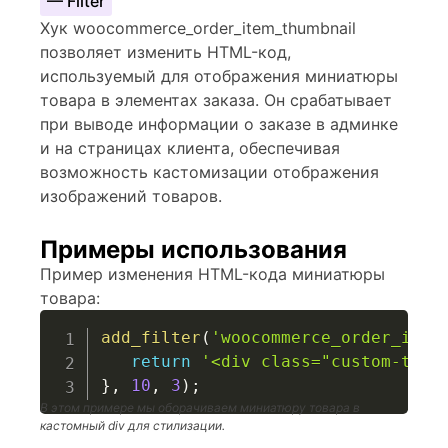
— Filter
Хук woocommerce_order_item_thumbnail
позволяет изменить HTML-код,
используемый для отображения миниатюры
товара в элементах заказа. Он срабатывает
при выводе информации о заказе в админке
и на страницах клиента, обеспечивая
возможность кастомизации отображения
изображений товаров.
Примеры использования
Пример изменения HTML-кода миниатюры
товара:
add_filter
(
'woocommerce_order_item
return
'<div class="custom-thum
}
,
10
,
3
)
;
В этом примере мы оборачиваем миниатюру товара в
кастомный div для стилизации.