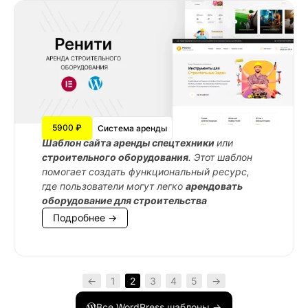
5900 ₽
Система аренды
Шаблон сайта аренды спецтехники
или
строительного оборудования
. Этот шаблон
помогает создать функциональный ресурс,
где пользователи могут легко
арендовать
оборудование для строительства
Подробнее →
←
1
2
3
4
5
→
Все WordPress шаблоны →