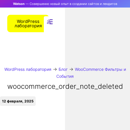
Watson
— Совершенно новый опыт в создании сайтов и лендигов
WordPress
лаборатория
→
→
WordPress лаборатория
Блог
WooCommerce Фильтры и
События
woocommerce_order_note_deleted
12 февраля, 2025