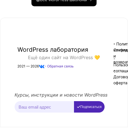
- Поли
-
WordPress лаборатория
конфид
Оплата
и
Ещё один сайт на WordPress 💛
-
возвра
Пользо
2021 — 2026
- Обратная связь
соглаш
-
Догово
оферта
Курсы, инструкции и новости WordPress
Подписаться