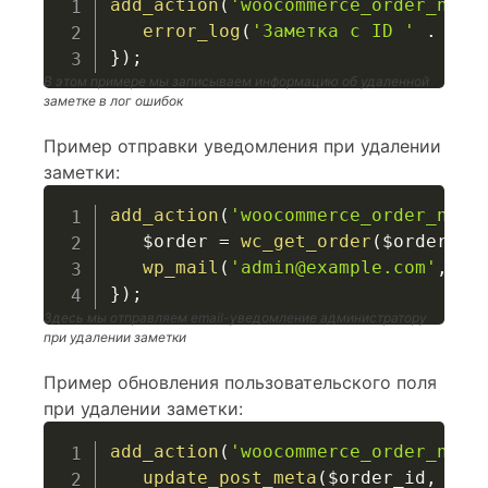
add_action
(
'woocommerce_order_note
error_log
(
'Заметка с ID '
.
$no
}
)
;
В этом примере мы записываем информацию об удаленной
заметке в лог ошибок
Пример отправки уведомления при удалении
заметки:
add_action
(
'woocommerce_order_note
$order
=
wc_get_order
(
$order_id
wp_mail
(
'admin@example.com'
,
'З
}
)
;
Здесь мы отправляем email-уведомление администратору
при удалении заметки
Пример обновления пользовательского поля
при удалении заметки:
add_action
(
'woocommerce_order_note
update_post_meta
(
$order_id
,
'_l