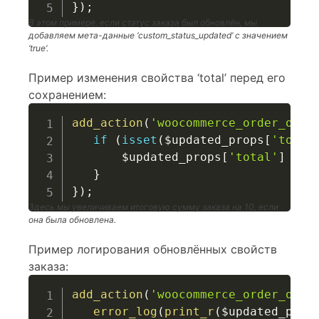
}
)
;
В этом примере, если статус заказа был обновлён, мы
добавляем мета-данные ‘custom_status_updated’ с значением
‘true’.
Пример изменения свойства ‘total’ перед его
сохранением:
add_action
(
'woocommerce_order_obje
if
(
isset
(
$updated_props
[
'total
$updated_props
[
'total'
]
+=
}
}
)
;
Здесь мы увеличиваем итоговую сумму заказа на 10, если
она была обновлена.
Пример логирования обновлённых свойств
заказа:
add_action
(
'woocommerce_order_obje
error_log
(
print_r
(
$updated_prop