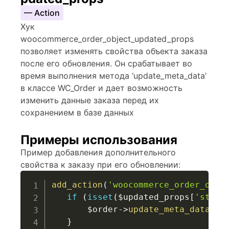
— Action
Хук
woocommerce_order_object_updated_props
позволяет изменять свойства объекта заказа
после его обновления. Он срабатывает во
время выполнения метода ‘update_meta_data’
в классе WC_Order и дает возможность
изменить данные заказа перед их
сохранением в базе данных
Примеры использования
Пример добавления дополнительного
свойства к заказу при его обновлении:
add_action
(
'woocommerce_order_obje
if
(
isset
(
$updated_props
[
'statu
$order
->
update_meta_data
(
'c
}