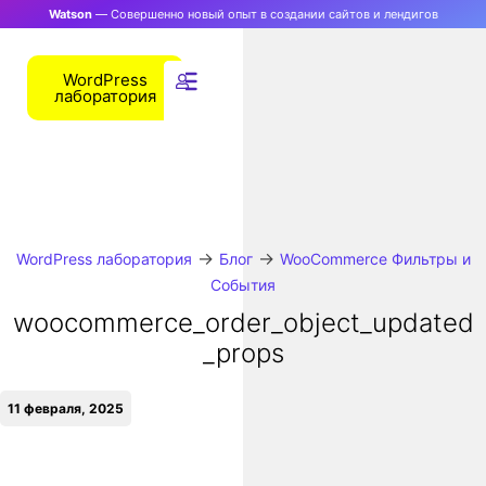
Watson
— Совершенно новый опыт в создании сайтов и лендигов
WordPress
лаборатория
→
→
WordPress лаборатория
Блог
WooCommerce Фильтры и
События
woocommerce_order_object_updated
_props
11 февраля, 2025