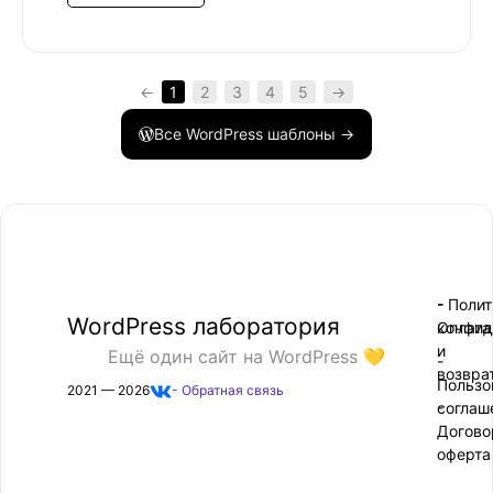
←
1
2
3
4
5
→
Все WordPress шаблоны →
- Поли
-
WordPress лаборатория
конфид
Оплата
и
Ещё один сайт на WordPress 💛
-
возвра
Пользо
2021 — 2026
- Обратная связь
соглаш
-
Догово
оферта