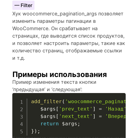
— Filter
Хук woocommerce_pagination_args позволяет
изменить параметры пагинации в
WooCommerce. Он срабатывает на
страницах, где выводится список продуктов,
и позволяет настроить параметры, такие как
количество страниц, отображаемые ссылки
и т.д.
Примеры использования
Пример изменения текста кнопки
‘предыдущая’ и ‘следующая’:
add_filter
(
'woocommerce_pagination
$args
[
'prev_text'
]
=
'Назад'
;
$args
[
'next_text'
]
=
'Вперед'
;
return
$args
;
}
)
;
В этом примере мы изменяем текст кнопок для навигации по