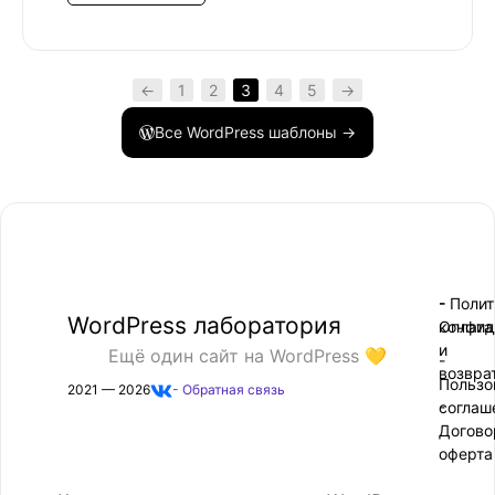
←
1
2
3
4
5
→
Все WordPress шаблоны →
- Поли
-
WordPress лаборатория
конфид
Оплата
и
Ещё один сайт на WordPress 💛
-
возвра
Пользо
2021 — 2026
- Обратная связь
соглаш
-
Догово
оферта