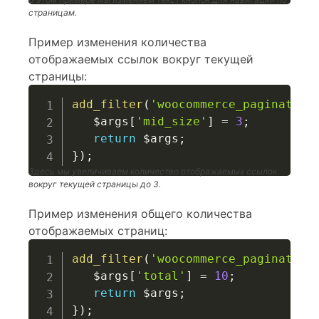
страницам.
Пример изменения количества
отображаемых ссылок вокруг текущей
страницы:
add_filter
(
'woocommerce_pagination
$args
[
'mid_size'
]
=
3
;
return
$args
;
}
)
;
Здесь мы увеличиваем количество отображаемых ссылок
вокруг текущей страницы до 3.
Пример изменения общего количества
отображаемых страниц:
add_filter
(
'woocommerce_pagination
$args
[
'total'
]
=
10
;
return
$args
;
}
)
;