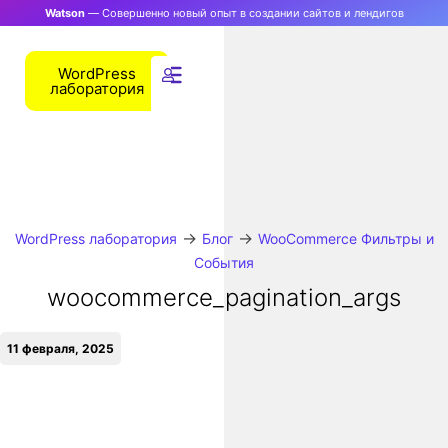
Watson
— Совершенно новый опыт в создании сайтов и лендигов
WordPress
лаборатория
→
→
WordPress лаборатория
Блог
WooCommerce Фильтры и
События
woocommerce_pagination_args
11 февраля, 2025