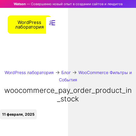
Watson
— Совершенно новый опыт в создании сайтов и лендигов
WordPress
лаборатория
→
→
WordPress лаборатория
Блог
WooCommerce Фильтры и
События
woocommerce_pay_order_product_in
_stock
11 февраля, 2025