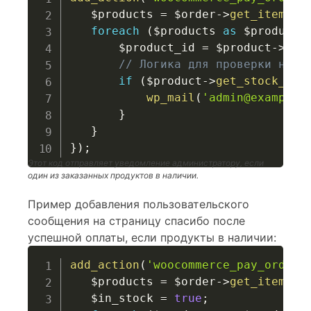
$products
=
$order
->
get_items
(
)
foreach
(
$products
as
$product
)
$product_id
=
$product
->
get
// Логика для проверки нали
if
(
$product
->
get_stock_qua
wp_mail
(
'admin@example.
}
}
}
)
;
Этот код отправляет уведомление администратору, если
один из заказанных продуктов в наличии.
Пример добавления пользовательского
сообщения на страницу спасибо после
успешной оплаты, если продукты в наличии:
add_action
(
'woocommerce_pay_order_
$products
=
$order
->
get_items
(
)
$in_stock
=
true
;