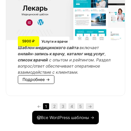
5900 ₽
Услуги и врачи
Шаблон медицинского сайта
включает
онлайн-запись к врачу
,
каталог мед услуг
,
список врачей
с опытом и рейтингом. Раздел
вопрос/ответ обеспечивает оперативное
взаимодействие с клиентами.
Подробнее →
←
1
2
3
4
5
→
Все WordPress шаблоны →