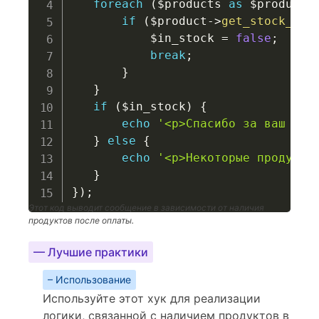
foreach
(
$products
as
$product
)
if
(
$product
->
get_stock_qua
$in_stock
=
false
;
break
;
}
}
if
(
$in_stock
)
{
echo
'<p>Спасибо за ваш зак
}
else
{
echo
'<p>Некоторые продукты
}
}
)
;
Этот код выводит сообщение в зависимости от наличия
продуктов после оплаты.
— Лучшие практики
– Использование
Используйте этот хук для реализации
логики, связанной с наличием продуктов в