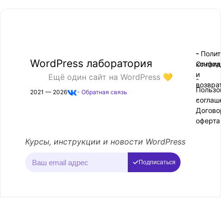
- Поли
-
WordPress лаборатория
конфид
Оплата
и
Ещё один сайт на WordPress 💛
-
возвра
Пользо
2021 — 2026
- Обратная связь
соглаш
-
Догово
оферта
Курсы, инструкции и новости WordPress
Подписаться