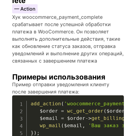
lete
— Action
Хук woocommerce_payment_complete
срабатывает после успешной обработки
платежа в WooCommerce. Он позволяет
выполнять дополнительные действия, такие
как обновление статуса заказов, отправка
уведомлений и выполнение других операций,
связанных с завершением платежа
Примеры использования
Пример отправки уведомления клиенту
после завершения платежа:
add_action
(
'woocommerce_payment_co
$order
=
wc_get_order
(
$order_id
$email
=
$order
->
get_billing_em
wp_mail
(
$email
,
'Ваш заказ заве
}
)
;