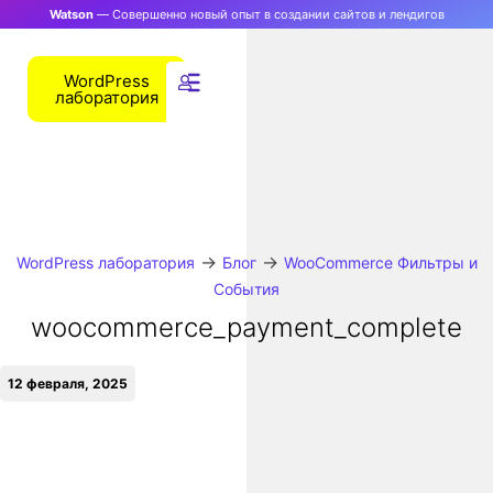
Watson
— Совершенно новый опыт в создании сайтов и лендигов
WordPress
лаборатория
→
→
WordPress лаборатория
Блог
WooCommerce Фильтры и
События
woocommerce_payment_complete
12 февраля, 2025