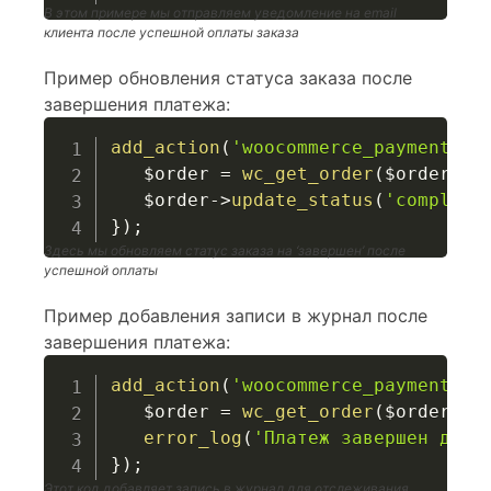
В этом примере мы отправляем уведомление на email
клиента после успешной оплаты заказа
Пример обновления статуса заказа после
завершения платежа:
add_action
(
'woocommerce_payment_co
$order
=
wc_get_order
(
$order_id
$order
->
update_status
(
'complete
}
)
;
Здесь мы обновляем статус заказа на ‘завершен’ после
успешной оплаты
Пример добавления записи в журнал после
завершения платежа:
add_action
(
'woocommerce_payment_co
$order
=
wc_get_order
(
$order_id
error_log
(
'Платеж завершен для 
}
)
;
Этот код добавляет запись в журнал для отслеживания