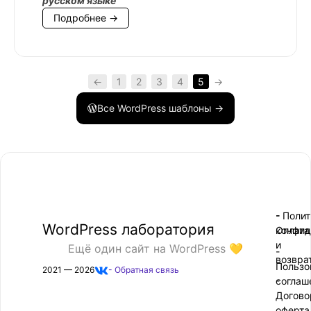
русском языке
Подробнее →
←
1
2
3
4
5
→
Все WordPress шаблоны →
- Поли
-
WordPress лаборатория
конфид
Оплата
и
Ещё один сайт на WordPress 💛
-
возвра
Пользо
2021 — 2026
- Обратная связь
соглаш
-
Догово
оферта