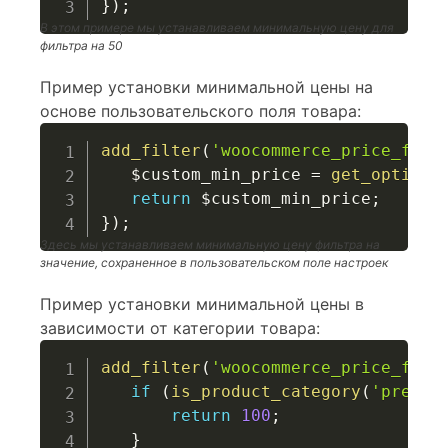
}
)
;
В этом примере мы устанавливаем минимальную цену для
фильтра на 50
Пример установки минимальной цены на
основе пользовательского поля товара:
add_filter
(
'woocommerce_price_filt
$custom_min_price
=
get_option
(
return
$custom_min_price
;
}
)
;
Здесь мы устанавливаем минимальную цену фильтра на
значение, сохраненное в пользовательском поле настроек
Пример установки минимальной цены в
зависимости от категории товара:
add_filter
(
'woocommerce_price_filt
if
(
is_product_category
(
'premiu
return
100
;
}