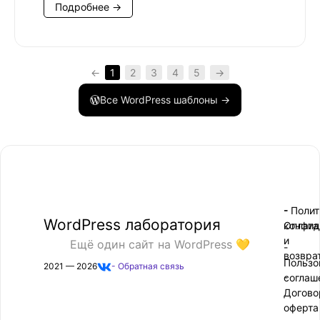
Подробнее →
←
1
2
3
4
5
→
Все WordPress шаблоны →
- Поли
-
WordPress лаборатория
конфид
Оплата
и
Ещё один сайт на WordPress 💛
-
возвра
Пользо
2021 — 2026
- Обратная связь
соглаш
-
Догово
оферта