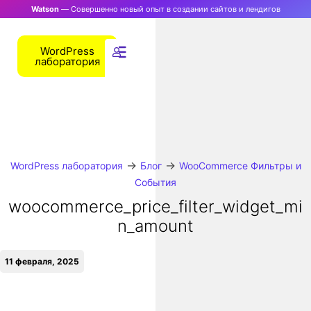
Watson
— Совершенно новый опыт в создании сайтов и лендигов
WordPress
лаборатория
→
→
WordPress лаборатория
Блог
WooCommerce Фильтры и
События
woocommerce_price_filter_widget_mi
n_amount
11 февраля, 2025