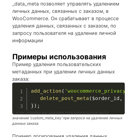
_data_meta позволяет управлять удалением
личных данных, связанных с заказом, в
WooCommerce. Он срабатывает в процессе
удаления данных, связанных с заказом, по
запросу пользователя на удаление личной
информации
Примеры использования
Пример удаления пользовательских
метаданных при удалении личных данных
заказа:
add_action
(
'woocommerce_privacy_re
delete_post_meta
(
$order_id
,
'cu
}
)
;
В этом примере мы удаляем пользовательское мета-
значение ‘custom_meta_key’ при запросе на удаление личных
данных заказа
Пример логирования удаления данных