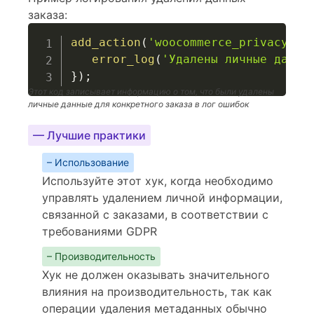
заказа:
add_action
(
'woocommerce_privacy_re
error_log
(
'Удалены личные данны
}
)
;
Этот код записывает информацию о том, что были удалены
личные данные для конкретного заказа в лог ошибок
— Лучшие практики
– Использование
Используйте этот хук, когда необходимо
управлять удалением личной информации,
связанной с заказами, в соответствии с
требованиями GDPR
– Производительность
Хук не должен оказывать значительного
влияния на производительность, так как
операции удаления метаданных обычно