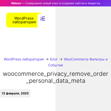
Watson
— Совершенно новый опыт в создании сайтов и лендигов
WordPress
лаборатория
→
→
WordPress лаборатория
Блог
WooCommerce Фильтры и
События
woocommerce_privacy_remove_order
_personal_data_meta
12 февраля, 2025