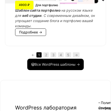
4900 ₽
Для портфолио
Шаблон сайта портфолио
на русском языке
для
веб студии
. С современным дизайном, он
упрощает создание блога и портфолио вашей
команды.
Подробнее →
←
1
2
3
4
5
→
Все WordPress шаблоны →
- Поли
-
WordPress лаборатория
конфид
Оплата