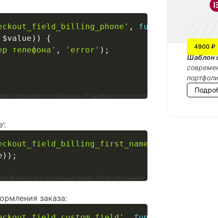
eckout_field_billing_phone'
,
function
(
$value
,
$value
)
)
{
4900 ₽
ер телефона'
,
'error'
)
;
Шаблон 
современ
портфол
Подро
ифр и добавляем сообщение об ошибке, если это не
’:
eckout_field_billing_first_name'
,
function
(
$v
e
)
)
;
ной буквы и все остальные буквы были строчными
ормления заказа:
eckout_field_custom_field'
,
function
(
$value
,