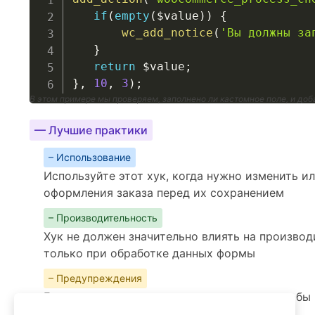
if
(
empty
(
$value
)
)
{
wc_add_notice
(
'Вы должны за
}
return
$value
;
}
,
10
,
3
)
;
В этом примере мы проверяем, заполнено ли кастомное поле, и доб
— Лучшие практики
– Использование
Используйте этот хук, когда нужно изменить и
оформления заказа перед их сохранением
– Производительность
Хук не должен значительно влиять на производ
только при обработке данных формы
– Предупреждения
Будьте аккуратны с изменением данных, чтобы
заказа