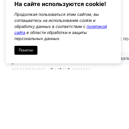
На сайте используются cookie!
Альтернативы
Продолжая пользоваться этим сайтом, вы
woocommerce_after_checkout_validation
соглашаетесь на использование cookie и
Тип: action
обработку данных в соответствии с
политикой
сайта
в области обработки и защиты
Этот хук позволяет выполнять валидацию всех по
персональных данных.
конкретного поля
Понятно
Используйте его, если требуется проводить ва
woocommerce_checkout_process
Тип: action
Этот хук срабатывает до обработки данных оформ
дополнительные действия или валидацию
Используйте его для выполнения действий, ко
обработки всех полей