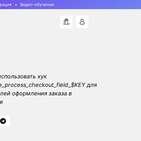
рация
Видео-обучение
использовать хук
process_checkout_field_$KEY для
лей оформления заказа в
e