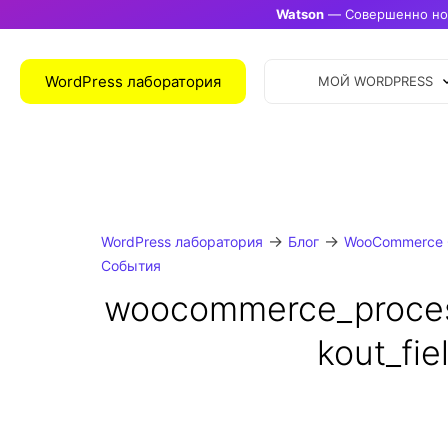
Watson
— Совершенно нов
WordPress лаборатория
МОЙ WORDPRESS
→
→
WordPress лаборатория
Блог
WooCommerce 
События
woocommerce_proce
kout_fi