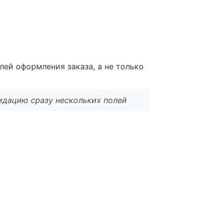
лей оформления заказа, а не только
лидацию сразу нескольких полей
ления заказа и позволяет выполнять
торые должны происходить до