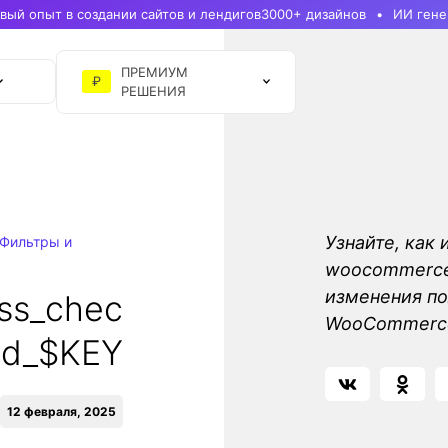
ый опыт в создании сайтов и лендигов
3000+ дизайнов
ИИ гене
ПРЕМИУМ
₽
РЕШЕНИЯ
Узнайте, как 
Фильтры и
woocommerce_
изменения по
ss_chec
WooCommerc
eld_$KEY
12 февраля, 2025