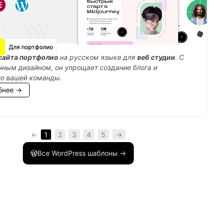
$key
,
$data
)
{
Для портфолио
сайта портфолио
на русском языке для
веб студии
. С
ным дизайном, он упрощает создание блога и
ио вашей команды.
бнее →
←
1
2
3
4
5
→
alue
,
$key
,
$data
)
{
Все WordPress шаблоны →
$key
,
$data
)
{