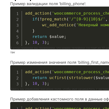
Пример валидации поля ‘billing_phone’:
add_action
(
'woocommerce_process_ch
if
(
!
preg_match
(
'/^[0-9]{10}$/'
,
wc_add_notice
(
'Неверный ном
}
return
$value
;
}
,
10
,
3
)
;
В этом примере мы проверяем, что номер телефона состоит из 10 ц
так
Пример изменения значения поля ‘billing_first_name
add_action
(
'woocommerce_process_ch
return
ucfirst
(
strtolower
(
$valu
}
,
10
,
3
)
;
Здесь мы изменяем значение поля, чтобы имя начиналось с заглав
Пример добавления кастомного поля в данные оф
add_action
(
'woocommerce_process_ch