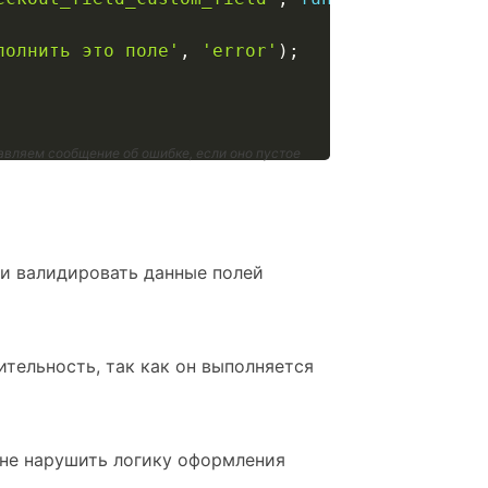
полнить это поле'
,
'error'
)
;
авляем сообщение об ошибке, если оно пустое
ли валидировать данные полей
ительность, так как он выполняется
 не нарушить логику оформления