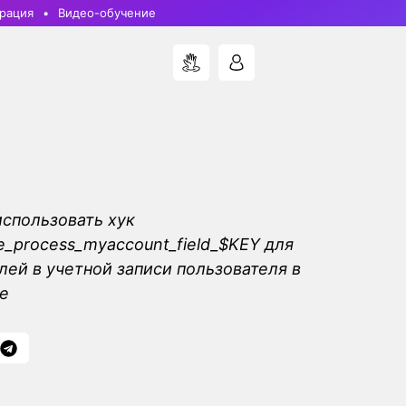
рация
Видео-обучение
использовать хук
process_myaccount_field_$KEY для
лей в учетной записи пользователя в
e