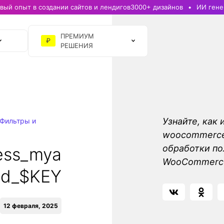
ый опыт в создании сайтов и лендигов
3000+ дизайнов
ИИ гене
ПРЕМИУМ
₽
РЕШЕНИЯ
Узнайте, как 
Фильтры и
woocommerce_
обработки по
ess_mya
WooCommerc
eld_$KEY
12 февраля, 2025