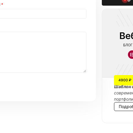
l
*
4900 ₽
Шаблон 
современ
портфол
Подро