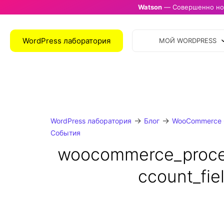
Watson
— Совершенно нов
WordPress лаборатория
МОЙ WORDPRESS
→
→
WordPress лаборатория
Блог
WooCommerce 
События
woocommerce_proc
ccount_fi