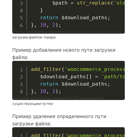
$path
=
str_replace
(
'old-pa
}
return
$download_paths
;
}
,
10
,
2
)
;
В этом примере мы заменяем ‘old-path’ на ‘new-path’ в путях
загрузки файлов товара
Пример добавления нового пути загрузки
файла:
add_filter
(
'woocommerce_process_pr
$download_paths
[
]
=
'path/to/ne
return
$download_paths
;
}
,
10
,
2
)
;
Здесь мы добавляем новый путь загрузки файла к
существующим путям
Пример удаления определенного пути
загрузки файла:
add_filter
(
'woocommerce_process_pr