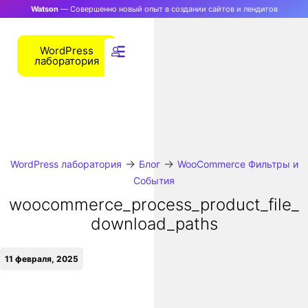
Watson
— Совершенно новый опыт в создании сайтов и лендигов
WordPress
лаборатория
→
→
WordPress лаборатория
Блог
WooCommerce Фильтры и
События
woocommerce_process_product_file_
download_paths
11 февраля, 2025