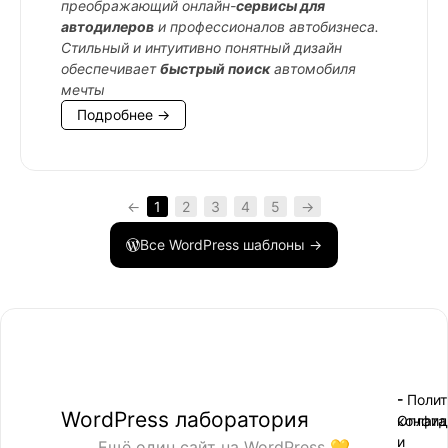
преображающий онлайн-
сервисы для
автодилеров
и профессионалов автобизнеса.
Стильный и интуитивно понятный дизайн
обеспечивает
быстрый поиск
автомобиля
мечты
Подробнее →
←
1
2
3
4
5
→
Все WordPress шаблоны →
- Поли
-
WordPress лаборатория
конфид
Оплата
и
Ещё один сайт на WordPress 💛