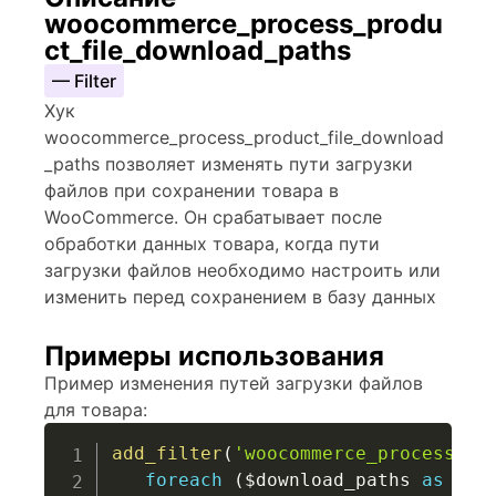
woocommerce_process_produ
ct_file_download_paths
— Filter
Хук
woocommerce_process_product_file_download
_paths позволяет изменять пути загрузки
файлов при сохранении товара в
WooCommerce. Он срабатывает после
обработки данных товара, когда пути
загрузки файлов необходимо настроить или
изменить перед сохранением в базу данных
Примеры использования
Пример изменения путей загрузки файлов
для товара:
add_filter
(
'woocommerce_process_pr
foreach
(
$download_paths
as
&
$p