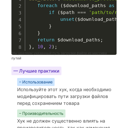
foreach
(
$download_paths
as
$ke
if
(
$path
===
'path/to/remo
unset
(
$download_paths
[
$
}
}
return
$download_paths
;
}
,
10
,
2
)
;
Мы удаляем указанный путь загрузки файла из массива
путей
— Лучшие практики
– Использование
Используйте этот хук, когда необходимо
модифицировать пути загрузки файлов
перед сохранением товара
– Производительность
Хук не должен существенно влиять на
производительность, так как изменения