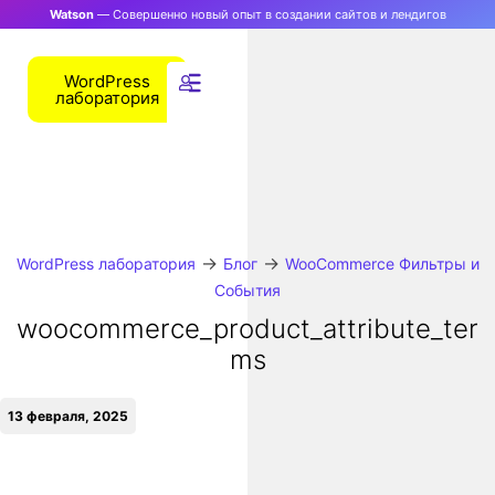
Watson
— Совершенно новый опыт в создании сайтов и лендигов
WordPress
лаборатория
→
→
WordPress лаборатория
Блог
WooCommerce Фильтры и
События
woocommerce_product_attribute_ter
ms
13 февраля, 2025