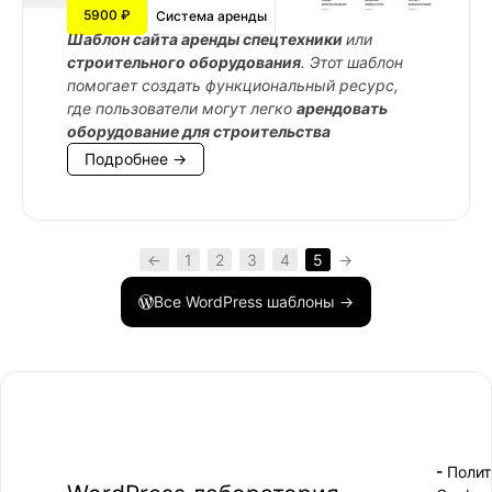
5900 ₽
Система аренды
Шаблон сайта аренды спецтехники
или
строительного оборудования
. Этот шаблон
помогает создать функциональный ресурс,
где пользователи могут легко
арендовать
оборудование для строительства
Подробнее →
←
1
2
3
4
5
→
Все WordPress шаблоны →
- Поли
-