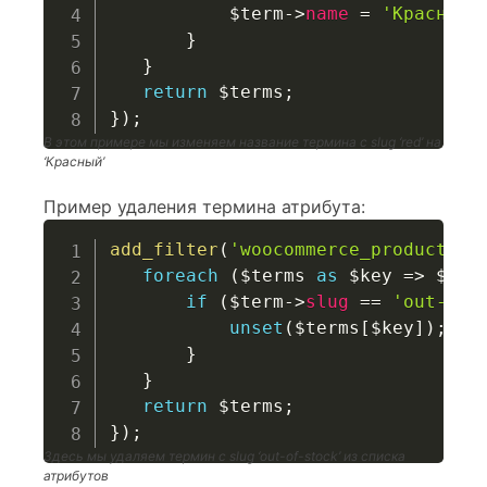
$term
->
name
=
'Красный'
}
}
return
$terms
;
}
)
;
В этом примере мы изменяем название термина с slug ‘red’ на
‘Красный’
Пример удаления термина атрибута:
add_filter
(
'woocommerce_product_at
foreach
(
$terms
as
$key
=>
$ter
if
(
$term
->
slug
==
'out-of-
unset
(
$terms
[
$key
]
)
;
}
}
return
$terms
;
}
)
;
Здесь мы удаляем термин с slug ‘out-of-stock’ из списка
атрибутов