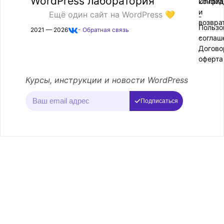
WordPress лаборатория
конфид
Оплата
и
Ещё один сайт на WordPress 💛
-
возвра
Пользо
2021 — 2026
- Обратная связь
соглаш
-
Догово
оферта
Курсы, инструкции и новости WordPress
Подписаться