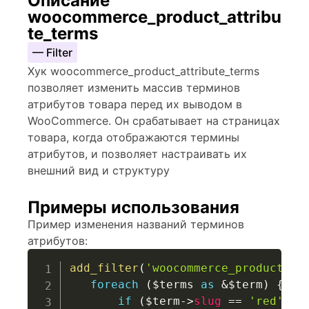
Описание
woocommerce_product_attribu
te_terms
— Filter
Хук woocommerce_product_attribute_terms
позволяет изменить массив терминов
атрибутов товара перед их выводом в
WooCommerce. Он срабатывает на страницах
товара, когда отображаются термины
атрибутов, и позволяет настраивать их
внешний вид и структуру
Примеры использования
Пример изменения названий терминов
атрибутов:
add_filter
(
'woocommerce_product_at
foreach
(
$terms
as
&
$term
)
{
if
(
$term
->
slug
==
'red'
)
{