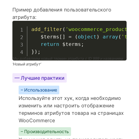
Пример добавления пользовательского
атрибута:
add_filter
(
'woocommerce_product_at
$terms
[
]
=
(
object
)
array
(
'term
return
$terms
;
}
)
;
Мы добавляем новый термин атрибута с ID 999 и названием
‘Новый атрибут’
— Лучшие практики
– Использование
Используйте этот хук, когда необходимо
изменить или настроить отображение
терминов атрибутов товара на страницах
WooCommerce
– Производительность