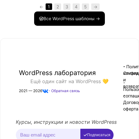
←
1
2
3
4
5
→
Все WordPress шаблоны →
- Поли
-
WordPress лаборатория
конфид
Оплата
и
Ещё один сайт на WordPress 💛
-
возвра
Пользо
2021 — 2026
- Обратная связь
соглаш
-
Догово
оферта
Курсы, инструкции и новости WordPress
Подписаться