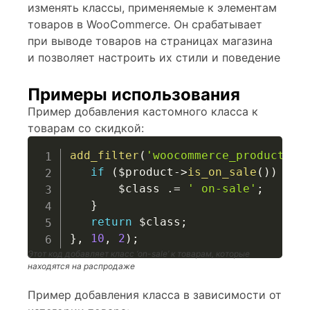
изменять классы, применяемые к элементам
товаров в WooCommerce. Он срабатывает
при выводе товаров на страницах магазина
и позволяет настроить их стили и поведение
Примеры использования
Пример добавления кастомного класса к
товарам со скидкой:
add_filter
(
'woocommerce_product_cl
if
(
$product
->
is_on_sale
(
)
)
{
$class
.=
' on-sale'
;
}
return
$class
;
}
,
10
,
2
)
;
Этот код добавляет класс ‘on-sale’ к товарам, которые
находятся на распродаже
Пример добавления класса в зависимости от