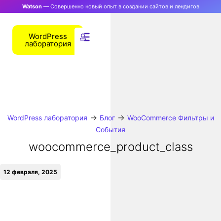
Watson
— Совершенно новый опыт в создании сайтов и лендигов
WordPress
лаборатория
→
→
WordPress лаборатория
Блог
WooCommerce Фильтры и
События
woocommerce_product_class
12 февраля, 2025