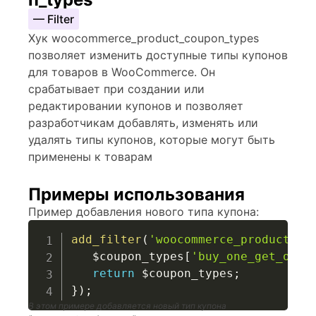
— Filter
Хук woocommerce_product_coupon_types
позволяет изменить доступные типы купонов
для товаров в WooCommerce. Он
срабатывает при создании или
редактировании купонов и позволяет
разработчикам добавлять, изменять или
удалять типы купонов, которые могут быть
применены к товарам
Примеры использования
Пример добавления нового типа купона:
add_filter
(
'woocommerce_product_co
$coupon_types
[
'buy_one_get_one'
return
$coupon_types
;
}
)
;
В этом примере добавляется новый тип купона