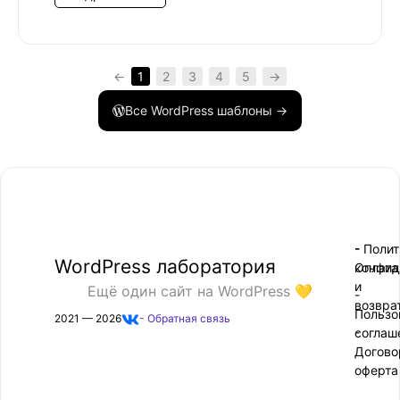
←
1
2
3
4
5
→
Все WordPress шаблоны →
- Поли
-
WordPress лаборатория
конфид
Оплата
и
Ещё один сайт на WordPress 💛
-
возвра
Пользо
2021 — 2026
- Обратная связь
соглаш
-
Догово
оферта