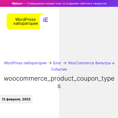
Watson
— Совершенно новый опыт в создании сайтов и лендигов
WordPress
лаборатория
→
→
WordPress лаборатория
Блог
WooCommerce Фильтры и
События
woocommerce_product_coupon_type
s
12 февраля, 2025