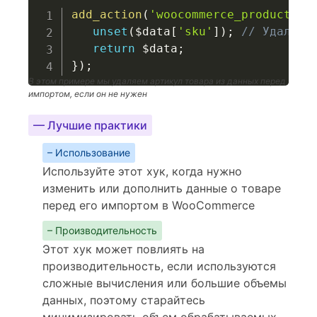
add_action
(
'woocommerce_product_im
unset
(
$data
[
'sku'
]
)
;
// Удаляем
return
$data
;
}
)
;
В этом примере мы удаляем артикул товара из данных перед
импортом, если он не нужен
— Лучшие практики
– Использование
Используйте этот хук, когда нужно
изменить или дополнить данные о товаре
перед его импортом в WooCommerce
– Производительность
Этот хук может повлиять на
производительность, если используются
сложные вычисления или большие объемы
данных, поэтому старайтесь