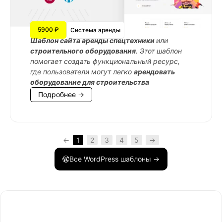
5900 ₽
Система аренды
Шаблон сайта аренды спецтехники
или
строительного оборудования
. Этот шаблон
помогает создать функциональный ресурс,
где пользователи могут легко
арендовать
оборудование для строительства
Подробнее →
←
1
2
3
4
5
→
Все WordPress шаблоны →