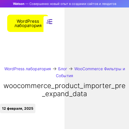
Watson
— Совершенно новый опыт в создании сайтов и лендигов
WordPress
лаборатория
→
→
WordPress лаборатория
Блог
WooCommerce Фильтры и
События
woocommerce_product_importer_pre
_expand_data
12 февраля, 2025