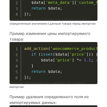
$data
[
'meta_data'
]
[
'custom_fiel
return
$data
;
}
)
;
В этом примере мы добавляем пользовательское поле с
определенным значением к данным товара перед импортом
Пример изменения цены импортируемого
товара:
add_action
(
'woocommerce_product_im
if
(
isset
(
$data
[
'price'
]
)
)
{
$data
[
'price'
]
*=
1.1
;
// У
}
return
$data
;
}
)
;
Здесь мы увеличиваем цену товара на 10% перед его
импортом
Пример удаления определенного поля из
импортируемых данных: