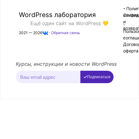
- Поли
-
WordPress лаборатория
конфид
Оплата
и
Ещё один сайт на WordPress 💛
-
возвра
Пользо
2021 — 2026
- Обратная связь
соглаш
-
Догово
оферта
Курсы, инструкции и новости WordPress
Подписаться