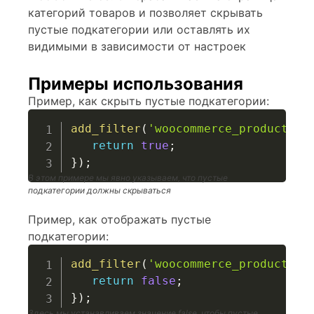
категорий товаров и позволяет скрывать
пустые подкатегории или оставлять их
видимыми в зависимости от настроек
Примеры использования
Пример, как скрыть пустые подкатегории:
add_filter
(
'woocommerce_product_su
return
true
;
}
)
;
В этом примере мы явно указываем, что пустые
подкатегории должны скрываться
Пример, как отображать пустые
подкатегории:
add_filter
(
'woocommerce_product_su
return
false
;
}
)
;
Здесь мы устанавливаем значение false, чтобы пустые