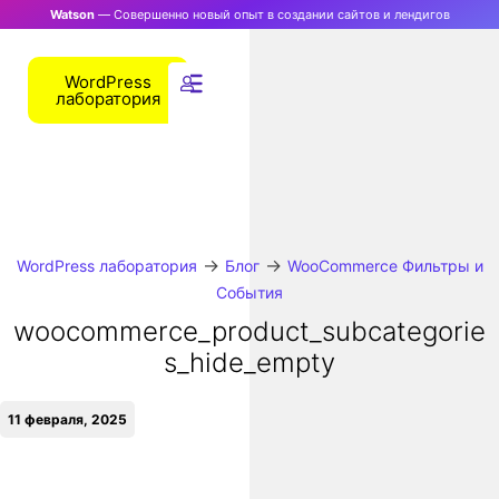
Watson
— Совершенно новый опыт в создании сайтов и лендигов
WordPress
лаборатория
→
→
WordPress лаборатория
Блог
WooCommerce Фильтры и
События
woocommerce_product_subcategorie
s_hide_empty
11 февраля, 2025