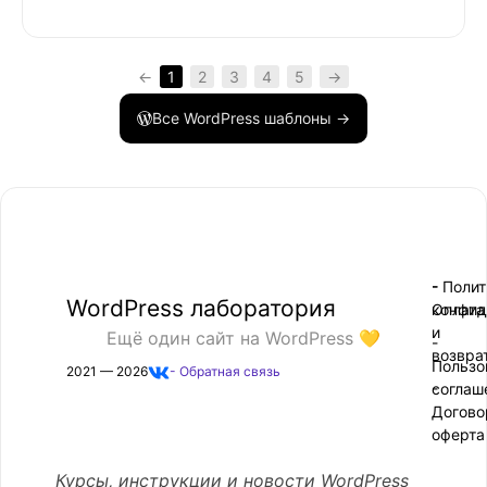
←
1
2
3
4
5
→
Все WordPress шаблоны →
- Поли
-
WordPress лаборатория
конфид
Оплата
и
Ещё один сайт на WordPress 💛
-
возвра
Пользо
2021 — 2026
- Обратная связь
соглаш
-
Догово
оферта
Курсы, инструкции и новости WordPress