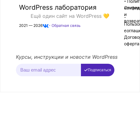
- Поли
-
WordPress лаборатория
конфид
Оплата
и
Ещё один сайт на WordPress 💛
-
возвра
Пользо
2021 — 2026
- Обратная связь
соглаш
-
Догово
оферта
Курсы, инструкции и новости WordPress
Подписаться