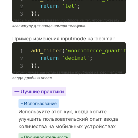
return
'tel'
;
}
)
;
Здесь мы устанавливаем inputmode на ‘tel’, чтобы показать
клавиатуру для ввода номера телефона.
Пример изменения inputmode на ‘decimal’:
add_filter
(
'woocommerce_quantity_i
return
'decimal'
;
}
)
;
В этом случае мы устанавливаем inputmode на ‘decimal’ для
ввода дробных чисел.
— Лучшие практики
– Использование
Используйте этот хук, когда хотите
улучшить пользовательский опыт ввода
количества на мобильных устройствах
– Производительность