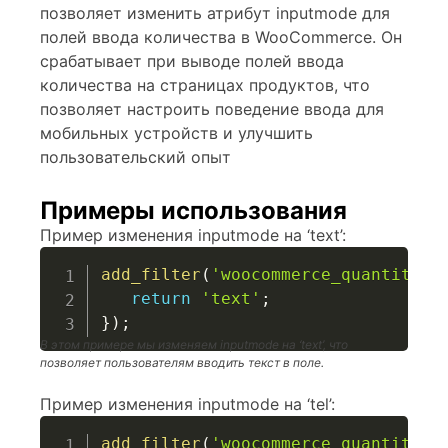
позволяет изменить атрибут inputmode для
полей ввода количества в WooCommerce. Он
срабатывает при выводе полей ввода
количества на страницах продуктов, что
позволяет настроить поведение ввода для
мобильных устройств и улучшить
пользовательский опыт
Примеры использования
Пример изменения inputmode на ‘text’:
add_filter
(
'woocommerce_quantity_i
return
'text'
;
}
)
;
В этом примере мы изменяем inputmode на ‘text’, что
позволяет пользователям вводить текст в поле.
Пример изменения inputmode на ‘tel’:
add_filter
(
'woocommerce_quantity_i