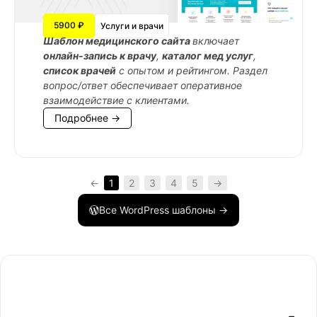
5900 ₽
Услуги и врачи
Шаблон медицинского сайта
включает
онлайн-запись к врачу
,
каталог мед услуг
,
список врачей
с опытом и рейтингом. Раздел
вопрос/ответ обеспечивает оперативное
взаимодействие с клиентами.
Подробнее →
←
1
2
3
4
5
→
Все WordPress шаблоны →