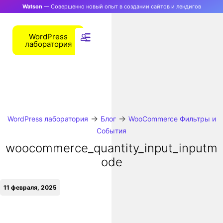
Watson
— Совершенно новый опыт в создании сайтов и лендигов
WordPress
лаборатория
→
→
WordPress лаборатория
Блог
WooCommerce Фильтры и
События
woocommerce_quantity_input_inputm
ode
11 февраля, 2025