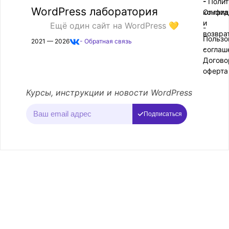
- Поли
-
WordPress лаборатория
конфид
Оплата
и
Ещё один сайт на WordPress 💛
-
возвра
Пользо
2021 — 2026
- Обратная связь
соглаш
-
Догово
оферта
Курсы, инструкции и новости WordPress
Подписаться