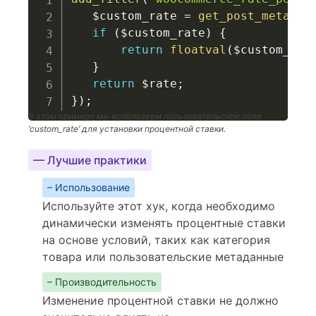
$custom_rate
=
get_post_meta
(
$p
if
(
$custom_rate
)
{
return
floatval
(
$custom_rat
}
return
$rate
;
}
)
;
В этом примере мы используем пользовательское поле
‘custom_rate’ для установки процентной ставки.
— Лучшие практики
– Использование
Используйте этот хук, когда необходимо
динамически изменять процентные ставки
на основе условий, таких как категория
товара или пользовательские метаданные
– Производительность
Изменение процентной ставки не должно