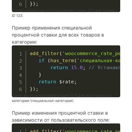
}
)
;
В этом примере мы устанавливаем ставку 10% для товара с
ID 123.
Пример применения специальной
процентной ставки для всех товаров в
категории:
add_filter
(
'woocommerce_rate_perce
if
(
has_term
(
'специальная-катег
return
15.0
;
// Устанавлива
}
return
$rate
;
}
)
;
Здесь мы устанавливаем ставку 15% для всех товаров в
категории ‘специальная-категория’.
Пример изменения процентной ставки в
зависимости от пользовательского поля:
add_filter
(
'woocommerce_rate_perce