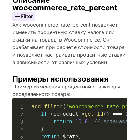
Описание
woocommerce_rate_percent
— Filter
Хук woocommerce_rate_percent позволяет
изменить процентную ставку налога или
скидки на товары в WooCommerce. Он
срабатывает при расчете стоимости товара
и позволяет настраивать процентные ставки
в зависимости от различных условий
Примеры использования
Пример изменения процентной ставки для
определенного товара:
add_filter
(
'woocommerce_rate_perce
if
(
$product
->
get_id
(
)
===
123
)
return
10.0
;
// Устанавлива
}
return
$rate
;