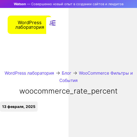
Watson
— Совершенно новый опыт в создании сайтов и лендигов
WordPress
лаборатория
→
→
WordPress лаборатория
Блог
WooCommerce Фильтры и
События
woocommerce_rate_percent
13 февраля, 2025