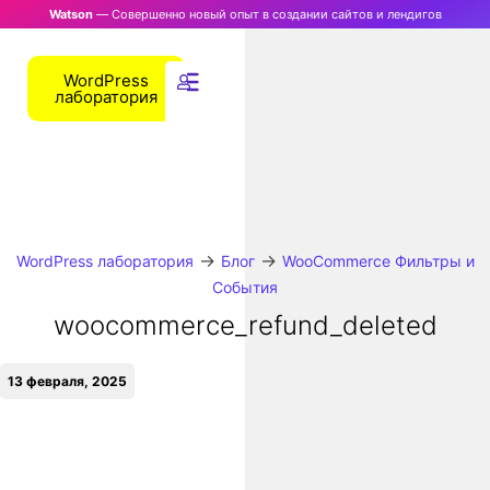
Watson
— Совершенно новый опыт в создании сайтов и лендигов
WordPress
лаборатория
→
→
WordPress лаборатория
Блог
WooCommerce Фильтры и
События
woocommerce_refund_deleted
13 февраля, 2025