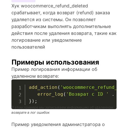
Хук woocommerce_refund_deleted
срабатывает, когда возврат (refund) заказа
удаляется из системы. Он позволяет
разработчикам выполнять дополнительные
действия после удаления возврата, такие как
логирование или уведомление
пользователей
Примеры использования
Пример логирования информации об
удаленном возврате:
add_action
(
'woocommerce_refund_del
error_log
(
'Возврат с ID '
.
$re
}
)
;
В этом примере мы записываем информацию об удаленном
возврате в лог ошибок
Пример уведомления администратора о