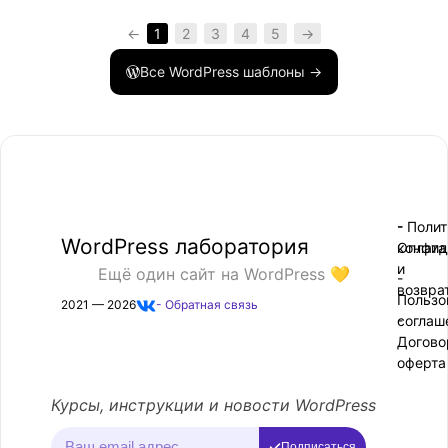
←
1
2
3
4
5
→
Все WordPress шаблоны →
- Поли
-
WordPress лаборатория
конфид
Оплата
и
Ещё один сайт на WordPress 💛
-
возвра
Пользо
2021 — 2026
- Обратная связь
соглаш
-
Догово
оферта
Курсы, инструкции и новости WordPress
Подписаться