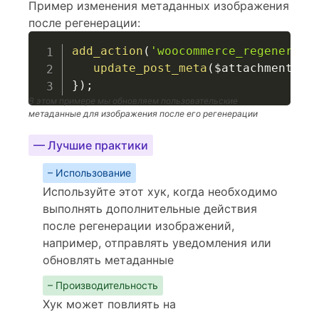
Пример изменения метаданных изображения
после регенерации:
add_action
(
'woocommerce_regenerate
update_post_meta
(
$attachment_id
}
)
;
В этом примере мы обновляем пользовательские
метаданные для изображения после его регенерации
— Лучшие практики
– Использование
Используйте этот хук, когда необходимо
выполнять дополнительные действия
после регенерации изображений,
например, отправлять уведомления или
обновлять метаданные
– Производительность
Хук может повлиять на