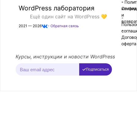
- Поли
-
WordPress лаборатория
конфид
Оплата
и
Ещё один сайт на WordPress 💛
-
возвра
Пользо
2021 — 2026
- Обратная связь
соглаш
-
Догово
оферта
Курсы, инструкции и новости WordPress
Подписаться