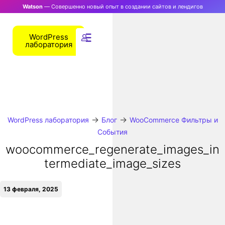
Watson
— Совершенно новый опыт в создании сайтов и лендигов
WordPress
лаборатория
→
→
WordPress лаборатория
Блог
WooCommerce Фильтры и
События
woocommerce_regenerate_images_in
termediate_image_sizes
13 февраля, 2025