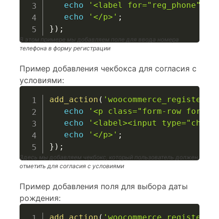
echo
'<label for="reg_phone">Но
echo
'</p>'
;
}
)
;
В этом примере мы добавляем поле для ввода номера
телефона в форму регистрации
Пример добавления чекбокса для согласия с
условиями:
add_action
(
'woocommerce_register_f
echo
'<p class="form-row form-r
echo
'<label><input type="check
echo
'</p>'
;
}
)
;
Здесь мы добавляем чекбокс, который пользователь должен
отметить для согласия с условиями
Пример добавления поля для выбора даты
рождения:
add_action
(
'woocommerce_register_f