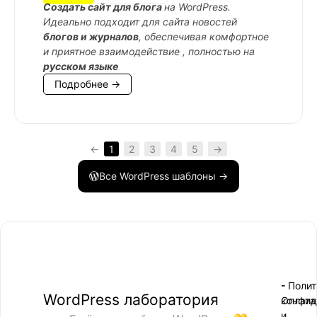
Cоздать сайт для блога
на WordPress.
Идеально подходит для сайта новостей
блогов и журналов
, обеспечивая комфортное
и приятное взаимодействие , полностью на
русском языке
Подробнее →
←
1
2
3
4
5
→
Все WordPress шаблоны →
- Поли
-
WordPress лаборатория
конфид
Оплата
и