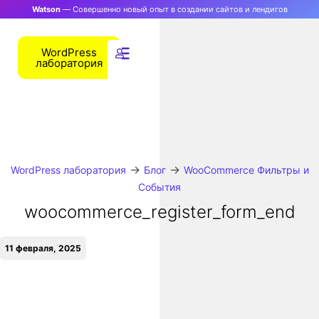
Watson
— Совершенно новый опыт в создании сайтов и лендигов
WordPress
лаборатория
→
→
WordPress лаборатория
Блог
WooCommerce Фильтры и
События
woocommerce_register_form_end
11 февраля, 2025