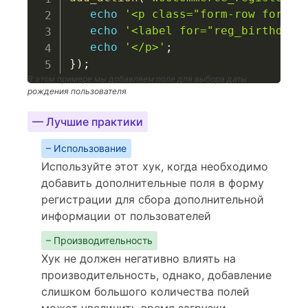
echo
'<p class="form-row form-r
echo
'<label for="reg_birthdate
echo
'</p>'
;
}
)
;
В этом примере мы добавляем поле для выбора даты
рождения пользователя
— Лучшие практики
– Использование
Используйте этот хук, когда необходимо
добавить дополнительные поля в форму
регистрации для сбора дополнительной
информации от пользователей
– Производительность
Хук не должен негативно влиять на
производительность, однако, добавление
слишком большого количества полей