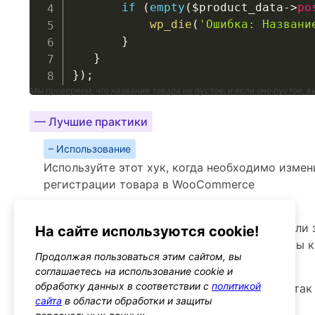
if
(
empty
(
$product_data
->
po
wp_die
(
'Ошибка: Названи
}
}
}
)
;
Мы проверяем, что название товара не пустое, и если оно пустое,
— Лучшие практики
– Использование
Используйте этот хук, когда необходимо измен
регистрации товара в WooCommerce
– Производительность
Следите за тем, чтобы изменения не вызывали
На сайте используются cookie!
если вы выполняете дополнительные запросы к
Продолжая пользоваться этим сайтом, вы
– Предупреждения
соглашаетесь на использование cookie и
обработку данных в соответствии с
политикой
Осторожно с изменениями статуса товара, так 
сайта
в области обработки и защиты
дальнейшую обработку товаров