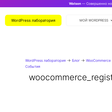
Watson
— Совершенно нов
WordPress лаборатория
МОЙ WORDPRESS
→
→
WordPress лаборатория
Блог
WooCommerce 
События
woocommerce_regist