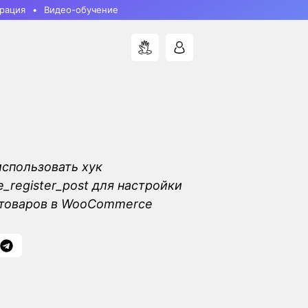
рация
Видео-обучение
использовать хук
register_post для настройки
 товаров в WooCommerce