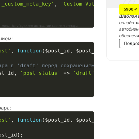
'_custom_meta_key'
,
'Custom Value'
)
;
5900 ₽
Шаблон 
онлайн-
с
_meta_key’ при регистрации нового товара
автобизн
обеспеч
нием:
Подро
ost'
,
function
(
$post_id
,
$post_type
)
{
ара в 'draft' перед сохранением
st_id
,
'post_status'
=>
'draft'
]
)
;
ара:
ost'
,
function
(
$post_id
,
$post_type
)
{
ost_id
)
;