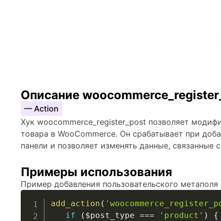
Описание woocommerce_register
— Action
Хук woocommerce_register_post позволяет моди
товара в WooCommerce. Он срабатывает при доба
панели и позволяет изменять данные, связанные 
Примеры использования
Пример добавления пользовательского метаполя 
add_action
(
'woocommerce_register_p
if
(
$post_type
===
'product'
)
{