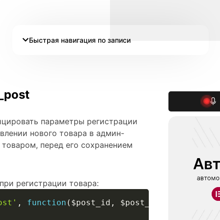
Быстрая навигация по записи
_post
фицировать параметры регистрации
влении нового товара в админ-
с товаром, перед его сохранением
при регистрации товара:
ost'
,
function
(
$post_id
,
$post_type
)
{