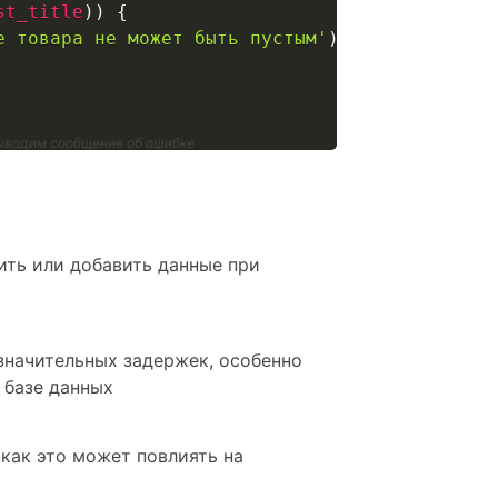
st_title
)
)
{
е товара не может быть пустым'
)
;
 выводим сообщение об ошибке
ить или добавить данные при
 значительных задержек, особенно
 базе данных
как это может повлиять на