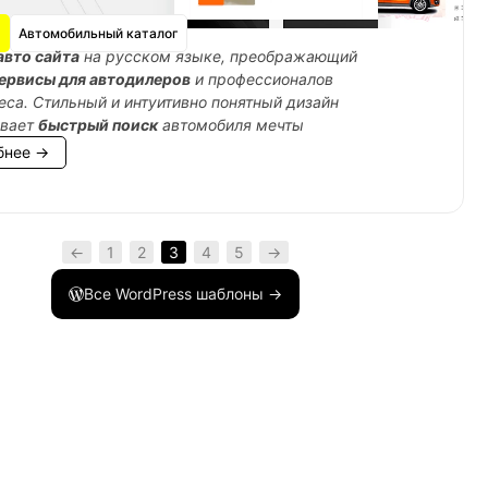
Автомобильный каталог
авто сайта
на русском языке, преображающий
ервисы для автодилеров
и профессионалов
еса. Стильный и интуитивно понятный дизайн
ивает
быстрый поиск
автомобиля мечты
бнее →
←
1
2
3
4
5
→
Все WordPress шаблоны →