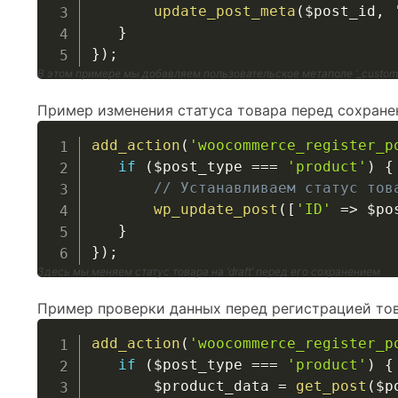
update_post_meta
(
$post_id
,
}
}
)
;
В этом примере мы добавляем пользовательское метаполе ‘_custom
Пример изменения статуса товара перед сохране
add_action
(
'woocommerce_register_p
if
(
$post_type
===
'product'
)
{
// Устанавливаем статус тов
wp_update_post
(
[
'ID'
=>
$po
}
}
)
;
Здесь мы меняем статус товара на ‘draft’ перед его сохранением
Пример проверки данных перед регистрацией тов
add_action
(
'woocommerce_register_p
if
(
$post_type
===
'product'
)
{
$product_data
=
get_post
(
$p