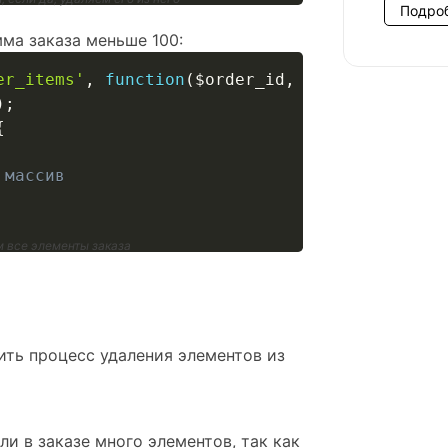
Подро
мма заказа меньше 100:
er_items'
,
function
(
$order_id
,
$item_ids
)
{
)
;
{
 массив
м все элементы заказа
ить процесс удаления элементов из
и в заказе много элементов, так как