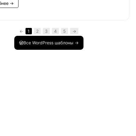
бнее →
←
1
2
3
4
5
→
Все WordPress шаблоны →