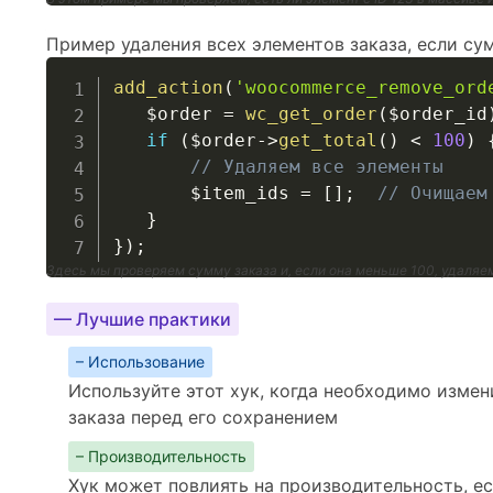
Пример удаления всех элементов заказа, если су
add_action
(
'woocommerce_remove_ord
$order
=
wc_get_order
(
$order_id
if
(
$order
->
get_total
(
)
<
100
)
// Удаляем все элементы
$item_ids
=
[
]
;
// Очищаем
}
}
)
;
Здесь мы проверяем сумму заказа и, если она меньше 100, удаляе
— Лучшие практики
– Использование
Используйте этот хук, когда необходимо измен
заказа перед его сохранением
– Производительность
Хук может повлиять на производительность, есл