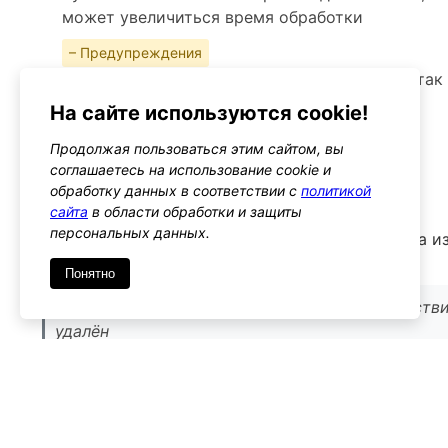
может увеличиться время обработки
– Предупреждения
Будьте осторожны с удалением элементов, так
данных о заказе
На сайте используются cookie!
Альтернативы
Продолжая пользоваться этим сайтом, вы
woocommerce_order_item_deleted
соглашаетесь на использование cookie и
Тип: action
обработку данных в соответствии с
политикой
сайта
в области обработки и защиты
персональных данных.
Этот хук срабатывает после удаления элемента из
дополнительные действия
Понятно
Используйте его, если нужно выполнить действи
удалён
Имя
*
Emai