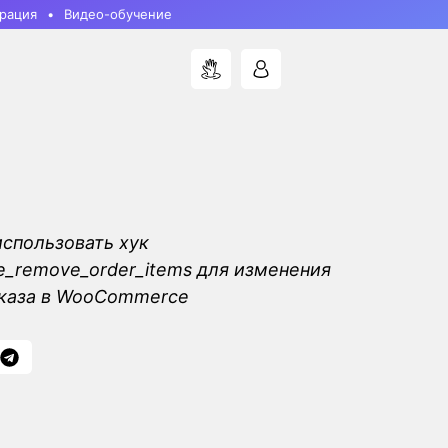
рация
Видео-обучение
использовать хук
_remove_order_items для изменения
аказа в WooCommerce