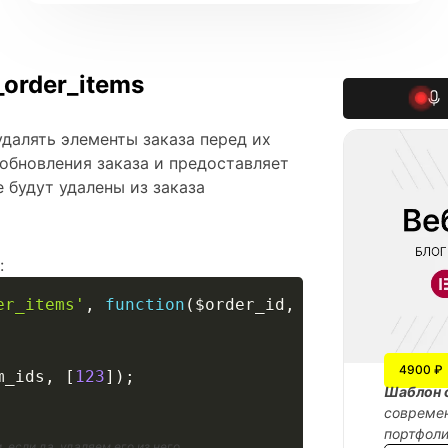
order_items
далять элементы заказа перед их
обновления заказа и предоставляет
будут удалены из заказа
:
er_items'
,
function
(
$order_id
,
$item_ids
)
{
4900 ₽
m_ids
,
[
123
]
)
;
Шаблон 
современ
портфол
, если да, удаляем его из него