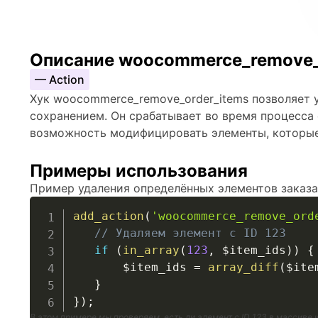
Описание woocommerce_remove_
— Action
Хук woocommerce_remove_order_items позволяет у
сохранением. Он срабатывает во время процесса 
возможность модифицировать элементы, которые 
Примеры использования
Пример удаления определённых элементов заказа
add_action
(
'woocommerce_remove_ord
// Удаляем элемент с ID 123
if
(
in_array
(
123
,
$item_ids
)
)
{
$item_ids
=
array_diff
(
$ite
}
}
)
;
В этом примере мы проверяем, есть ли элемент с ID 123 в массиве и