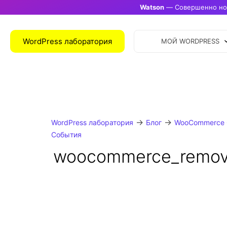
Watson
— Совершенно нов
WordPress лаборатория
МОЙ WORDPRESS
→
→
WordPress лаборатория
Блог
WooCommerce 
События
woocommerce_remov