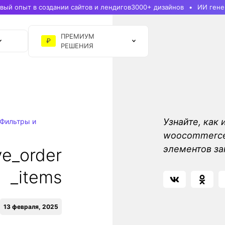
ый опыт в создании сайтов и лендигов
3000+ дизайнов
ИИ гене
ПРЕМИУМ
₽
РЕШЕНИЯ
Узнайте, как 
Фильтры и
woocommerce
элементов з
e_order
_items
13 февраля, 2025