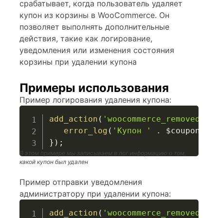
срабатывает, когда пользователь удаляет
купон из корзины в WooCommerce. Он
позволяет выполнять дополнительные
действия, такие как логирование,
уведомления или изменения состояния
корзины при удалении купона
Примеры использования
Пример логирования удаления купона:
add_action
(
'woocommerce_removed_co
error_log
(
'Купон '
.
$coupon_co
}
)
;
В этом примере мы записываем в лог информацию о том,
какой купон был удален
Пример отправки уведомления
администратору при удалении купона:
add_action
(
'woocommerce_removed_co