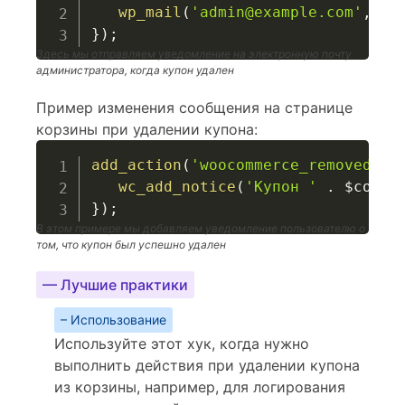
wp_mail
(
'admin@example.com'
,
'К
}
)
;
Здесь мы отправляем уведомление на электронную почту
администратора, когда купон удален
Пример изменения сообщения на странице
корзины при удалении купона:
add_action
(
'woocommerce_removed_co
wc_add_notice
(
'Купон '
.
$coupo
}
)
;
В этом примере мы добавляем уведомление пользователю о
том, что купон был успешно удален
— Лучшие практики
– Использование
Используйте этот хук, когда нужно
выполнить действия при удалении купона
из корзины, например, для логирования