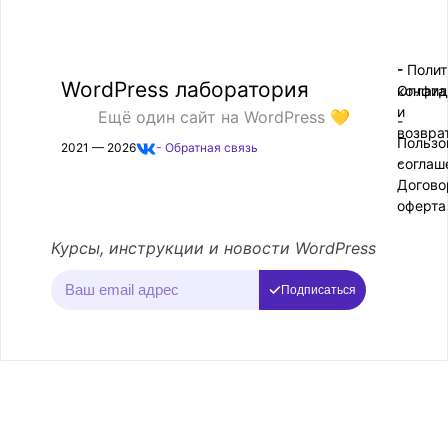
- Поли
-
WordPress лаборатория
конфид
Оплата
и
Ещё один сайт на WordPress 💛
-
возвра
Пользо
2021 — 2026
- Обратная связь
соглаш
-
Догово
оферта
Курсы, инструкции и новости WordPress
Подписаться