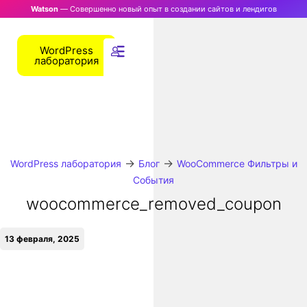
Watson
— Совершенно новый опыт в создании сайтов и лендигов
WordPress
лаборатория
→
→
WordPress лаборатория
Блог
WooCommerce Фильтры и
События
woocommerce_removed_coupon
13 февраля, 2025