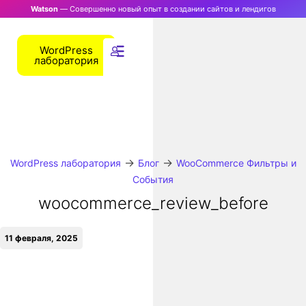
Watson
— Совершенно новый опыт в создании сайтов и лендигов
WordPress
лаборатория
→
→
WordPress лаборатория
Блог
WooCommerce Фильтры и
События
woocommerce_review_before
11 февраля, 2025