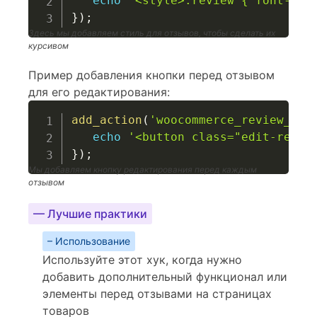
echo
'<style>.review { font-sty
}
)
;
Здесь мы добавляем стиль для отзывов, чтобы сделать их
курсивом
Пример добавления кнопки перед отзывом
для его редактирования:
add_action
(
'woocommerce_review_bef
echo
'<button class="edit-revie
}
)
;
Мы добавляем кнопку редактирования перед каждым
отзывом
— Лучшие практики
– Использование
Используйте этот хук, когда нужно
добавить дополнительный функционал или
элементы перед отзывами на страницах
товаров