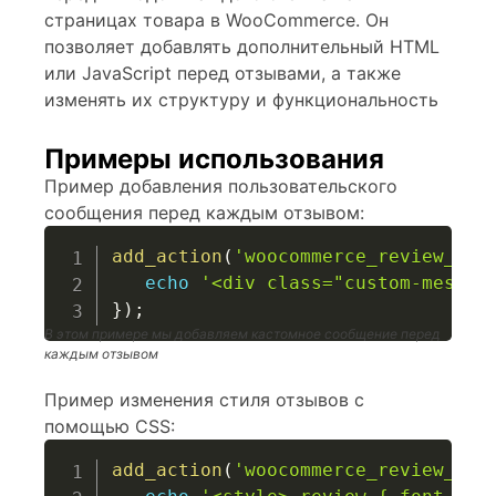
страницах товара в WooCommerce. Он
позволяет добавлять дополнительный HTML
или JavaScript перед отзывами, а также
изменять их структуру и функциональность
Примеры использования
Пример добавления пользовательского
сообщения перед каждым отзывом:
add_action
(
'woocommerce_review_bef
echo
'<div class="custom-messag
}
)
;
В этом примере мы добавляем кастомное сообщение перед
каждым отзывом
Пример изменения стиля отзывов с
помощью CSS:
add_action
(
'woocommerce_review_bef