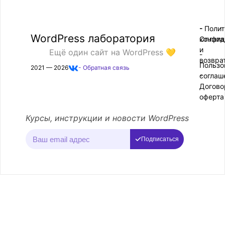
- Поли
-
WordPress лаборатория
конфид
Оплата
и
Ещё один сайт на WordPress 💛
-
возвра
Пользо
2021 — 2026
- Обратная связь
соглаш
-
Догово
оферта
Курсы, инструкции и новости WordPress
Подписаться