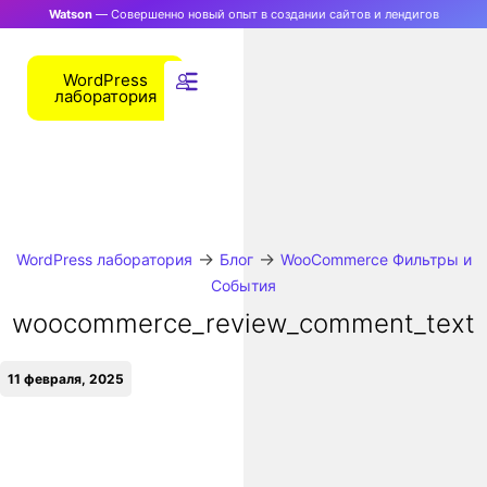
Watson
— Совершенно новый опыт в создании сайтов и лендигов
WordPress
лаборатория
→
→
WordPress лаборатория
Блог
WooCommerce Фильтры и
События
woocommerce_review_comment_text
11 февраля, 2025