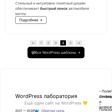
Стильный и интуитивно понятный дизайн
обеспечивает
быстрый поиск
автомобиля
мечты
Подробнее →
←
1
2
3
4
5
→
Все WordPress шаблоны →
- Поли
-
WordPress лаборатория
конфид
Оплата
и
Ещё один сайт на WordPress 💛
-
возвра
Пользо
2021 — 2026
- Обратная связь