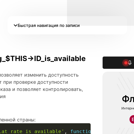
Быстрая навигация по записи
$THIS->ID_is_available
 позволяет изменить доступность
т при проверке доступности
каза и позволяет контролировать,
ния
ленной страны:
lat_rate_is_available'
,
function
(
$is_availabl