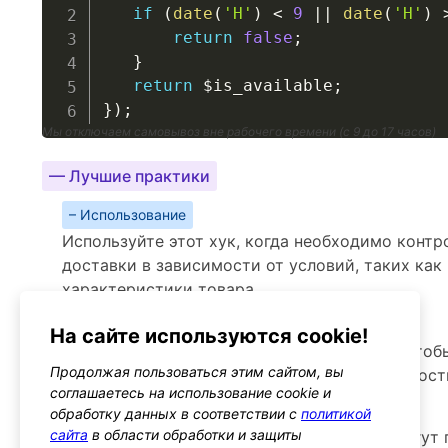
if
(
date
(
'H'
)
<
9
||
date
(
'H'
)
return
false
;
}
return
$is_available
;
}
)
;
Мы отключаем самовывоз вне рабочего времени (с 9 до 17 часов)
— Лучшие практики
– Использование
Используйте этот хук, когда необходимо конт
доставки в зависимости от условий, таких ка
характеристики товара
– Производительность
На сайте используются cookie!
Проверьте условия, используемые в хуке, что
Продолжая пользоваться этим сайтом, вы
которые могут повлиять на производительност
соглашаетесь на использование cookie и
– Предупреждения
обработку данных в соответствии с
политикой
сайта
в области обработки и защиты
Обязательно учитывайте, как изменения могут 