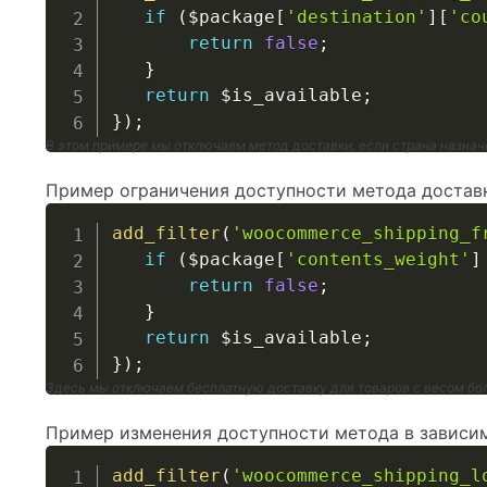
if
(
$package
[
'destination'
]
[
'co
return
false
;
}
return
$is_available
;
}
)
;
В этом примере мы отключаем метод доставки, если страна назна
Пример ограничения доступности метода доставк
add_filter
(
'woocommerce_shipping_f
if
(
$package
[
'contents_weight'
]
return
false
;
}
return
$is_available
;
}
)
;
Здесь мы отключаем бесплатную доставку для товаров с весом бол
Пример изменения доступности метода в зависим
add_filter
(
'woocommerce_shipping_l