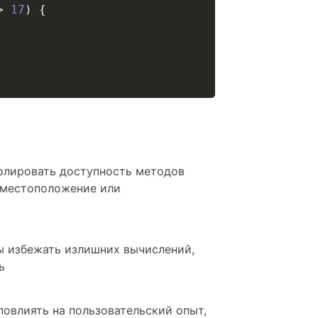
>
17
)
{
ролировать доступность методов
к местоположение или
бы избежать излишних вычислений,
ь
повлиять на пользовательский опыт,