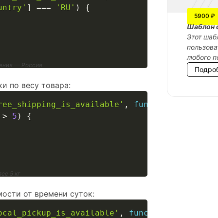
untry'
]
===
'RU'
)
{
5900 ₽
Шаблон 
Этот шаб
пользова
любого п
чения — Россия
Подро
и по весу товара:
ree_shipping_is_available'
,
function
(
$is_avai
>
5
)
{
ее 5 кг
ости от времени суток:
ocal_pickup_is_available'
,
function
(
$is_avail