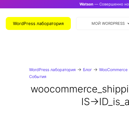
Watson
— Совершенно нов
WordPress лаборатория
МОЙ WORDPRESS
→
→
WordPress лаборатория
Блог
WooCommerce 
События
woocommerce_shipp
IS->ID_is_