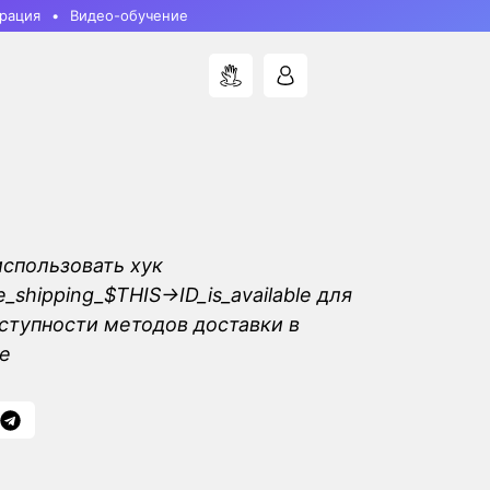
рация
Видео-обучение
использовать хук
hipping_$THIS->ID_is_available для
ступности методов доставки в
e