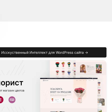
Исскуственный Интеллект для WordPress сайта →
e
,
$package
)
{