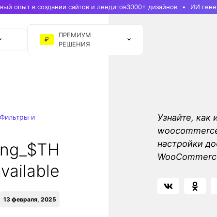
ый опыт в создании сайтов и лендигов
3000+ дизайнов
ИИ гене
ПРЕМИУМ
₽
РЕШЕНИЯ
Узнайте, как 
Фильтры и
woocommerce_s
настройки до
ing_$TH
WooCommerc
available
13 февраля, 2025