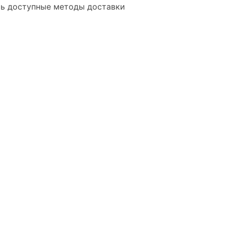
ть доступные методы доставки
методов доставки в целом
ь или изменить существующие
l
*