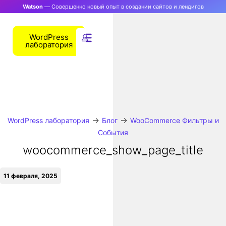
Watson
— Совершенно новый опыт в создании сайтов и лендигов
WordPress
лаборатория
→
→
WordPress лаборатория
Блог
WooCommerce Фильтры и
События
woocommerce_show_page_title
11 февраля, 2025