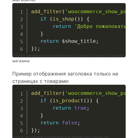
add_filter
(
'woocommerce_show_page_
if
(
is_shop
(
)
)
{
return
'Добро пожаловать в 
}
return
$show_title
;
}
)
;
В этом примере мы изменяем заголовок на главной странице
магазина
Пример отображения заголовка только на
страницах с товарами:
add_filter
(
'woocommerce_show_page_
if
(
is_product
(
)
)
{
return
true
;
}
return
false
;
}
)
;
Здесь заголовок отображается только на страницах