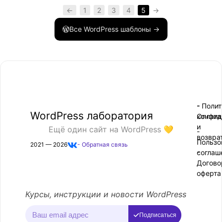
←
1
2
3
4
5
→
Все WordPress шаблоны →
- Поли
-
WordPress лаборатория
конфид
Оплата
и
Ещё один сайт на WordPress 💛
-
возвра
Пользо
2021 — 2026
- Обратная связь
соглаш
-
Догово
оферта
Курсы, инструкции и новости WordPress
Подписаться