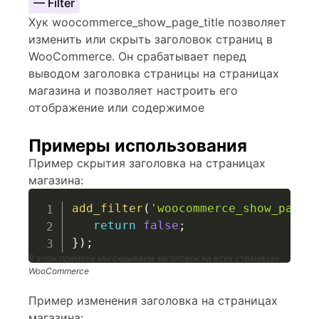
— Filter
Хук woocommerce_show_page_title позволяет
изменить или скрыть заголовок страниц в
WooCommerce. Он срабатывает перед
выводом заголовка страницы на страницах
магазина и позволяет настроить его
отображение или содержимое
Примеры использования
Пример скрытия заголовка на страницах
магазина:
add_filter
(
'woocommerce_show_page_
return
false
;
}
)
;
В этом примере мы скрываем заголовок на всех страницах
WooCommerce
Пример изменения заголовка на страницах
магазина: