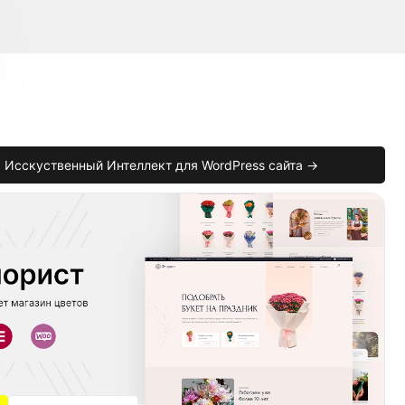
Исскуственный Интеллект для WordPress сайта →
{