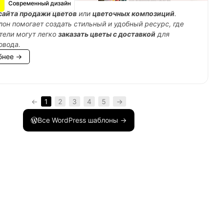
Современный дизайн
сайта продажи цветов
или
цветочных композиций
.
лон помогает создать стильный и удобный ресурс, где
тели могут легко
заказать цветы с доставкой
для
овода.
бнее →
{
←
1
2
3
4
5
→
Все WordPress шаблоны →
{