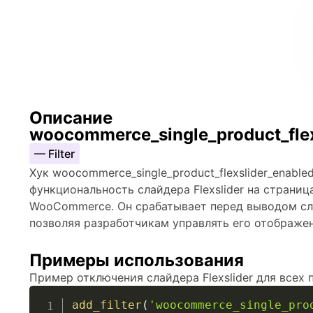
Описание
woocommerce_single_product_flex
— Filter
Хук woocommerce_single_product_flexslider_enabl
функциональность слайдера Flexslider на страни
WooCommerce. Он срабатывает перед выводом сл
позволяя разработчикам управлять его отображе
Примеры использования
Пример отключения слайдера Flexslider для всех 
add_filter
(
'woocommerce_single_pro