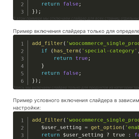
return
false
;
}
)
;
В этом примере мы отключаем слайдер для всех страниц отдельны
Пример включения слайдера только для определе
add_filter
(
'woocommerce_single_pro
if
(
has_term
(
'special-category'
return
true
;
}
return
false
;
}
)
;
Здесь мы включаем слайдер только для продуктов из категории ‘spe
Пример условного включения слайдера в зависим
настройки:
add_filter
(
'woocommerce_single_pro
$user_setting
=
get_option
(
'ena
return
$user_setting
?
true
:
f