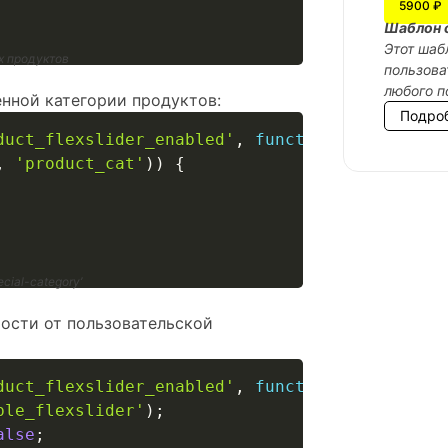
5900 ₽
Шаблон 
Этот шаб
х продуктов
пользова
любого п
нной категории продуктов:
Подро
duct_flexslider_enabled'
,
function
(
$enabled
)
,
'product_cat'
)
)
{
cial-category’
ости от пользовательской
duct_flexslider_enabled'
,
function
(
$enabled
)
ble_flexslider'
)
;
alse
;