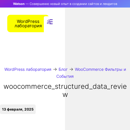
Watson
— Совершенно новый опыт в создании сайтов и лендигов
WordPress
лаборатория
→
→
WordPress лаборатория
Блог
WooCommerce Фильтры и
События
woocommerce_structured_data_revie
w
13 февраля, 2025