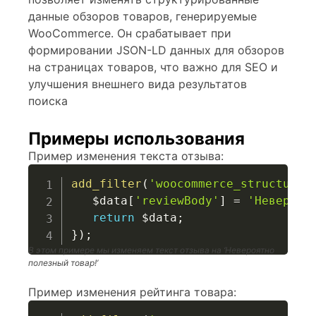
данные обзоров товаров, генерируемые
WooCommerce. Он срабатывает при
формировании JSON-LD данных для обзоров
на страницах товаров, что важно для SEO и
улучшения внешнего вида результатов
поиска
Примеры использования
Пример изменения текста отзыва:
add_filter
(
'woocommerce_structured
$data
[
'reviewBody'
]
=
'Невероят
return
$data
;
}
)
;
В этом примере мы изменяем текст отзыва на ‘Невероятно
полезный товар!’
Пример изменения рейтинга товара: