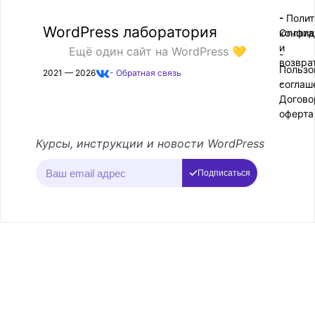
- Поли
-
WordPress лаборатория
конфид
Оплата
и
Ещё один сайт на WordPress 💛
-
возвра
Пользо
2021 — 2026
- Обратная связь
соглаш
-
Догово
оферта
Курсы, инструкции и новости WordPress
Подписаться