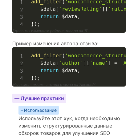
add_filter
(
'woocommerce_structured
$data
[
'reviewRating'
]
[
'ratingVa
return
$data
;
}
)
;
Здесь мы изменяем рейтинг товара на ‘5’
Пример изменения автора отзыва:
add_filter
(
'woocommerce_structured
$data
[
'author'
]
[
'name'
]
=
'Алек
return
$data
;
}
)
;
Мы изменяем имя автора отзыва на ‘Алексей’
— Лучшие практики
– Использование
Используйте этот хук, когда необходимо
изменить структурированные данные
обзоров товаров для улучшения SEO