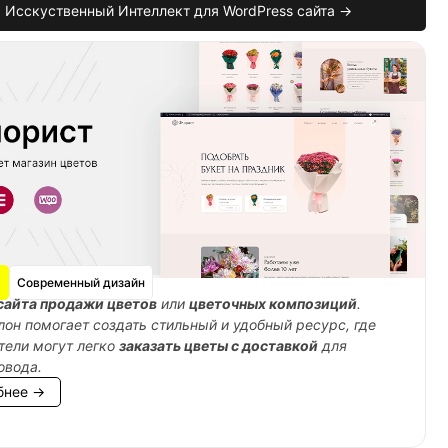
Исскуственный Интеллект для WordPress сайта →
Современный дизайн
сайта продажи цветов
или
цветочных композиций
.
лон помогает создать стильный и удобный ресурс, где
тели могут легко
заказать цветы с доставкой
для
овода.
бнее →