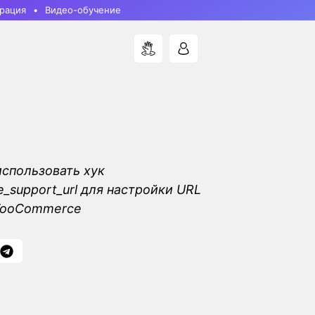
рация
Видео-обучение
использовать хук
support_url для настройки URL
WooCommerce