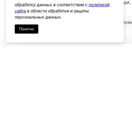
Этот хук также позволяет изменить URL помощи,
обработку данных в соответствии с
политикой
контекстах.
сайта
в области обработки и защиты
персональных данных.
Используйте его, если хотите изменить URL по
Понятно
Имя
*
Emai
Комментарий