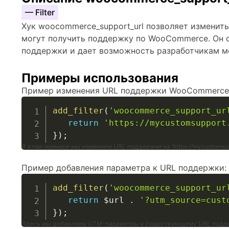
— Filter
Хук woocommerce_support_url позволяет изменить
могут получить поддержку по WooCommerce. Он с
поддержки и дает возможность разработчикам м
Примеры использования
Пример изменения URL поддержки WooCommerce
add_filter
(
'woocommerce_support_ur
return
'https://mycustomsupport
}
)
;
В этом примере мы изменяем URL поддержки на ‘https://mycustomsup
Пример добавления параметра к URL поддержки:
add_filter
(
'woocommerce_support_ur
return
$url
.
'?utm_source=cust
}
)
;
Здесь мы добавляем UTM-параметры к существующему URL подд