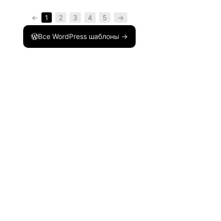
←
1
2
3
4
5
→
Все WordPress шаблоны →