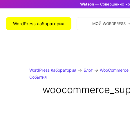
Watson
— Совершенно нов
WordPress лаборатория
МОЙ WORDPRESS
→
→
WordPress лаборатория
Блог
WooCommerce 
События
woocommerce_supp