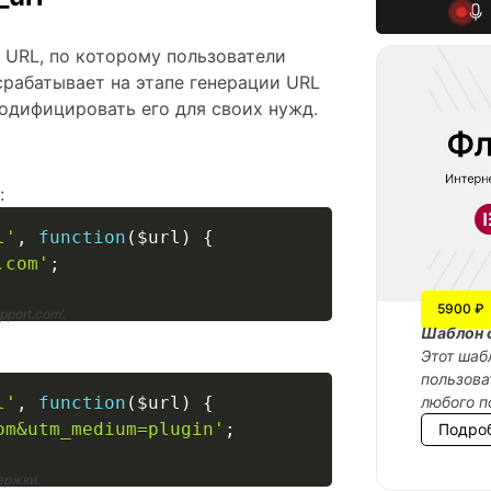
 URL, по которому пользователи
рабатывает на этапе генерации URL
одифицировать его для своих нужд.
:
l'
,
function
(
$url
)
{
.com'
;
5900 ₽
port.com’.
Шаблон 
Этот шаб
пользова
l'
,
function
(
$url
)
{
любого п
om&utm_medium=plugin'
;
Подро
ержки.