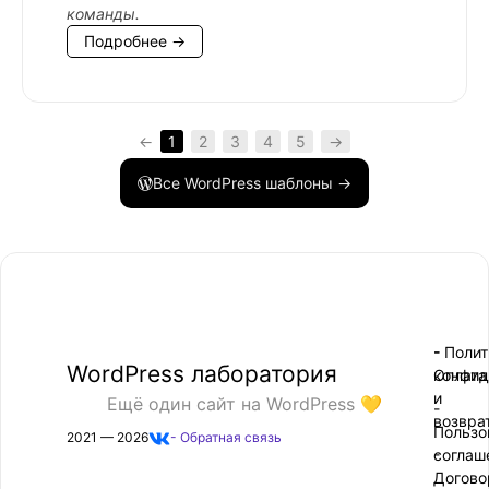
команды.
Подробнее →
←
1
2
3
4
5
→
Все WordPress шаблоны →
- Поли
-
WordPress лаборатория
конфид
Оплата
и
Ещё один сайт на WordPress 💛
-
возвра
Пользо
2021 — 2026
- Обратная связь
соглаш
-
Догово