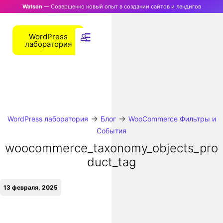
Watson
— Совершенно новый опыт в создании сайтов и лендигов
WordPress
лаборатория
→
→
WordPress лаборатория
Блог
WooCommerce Фильтры и
События
woocommerce_taxonomy_objects_pro
duct_tag
13 февраля, 2025