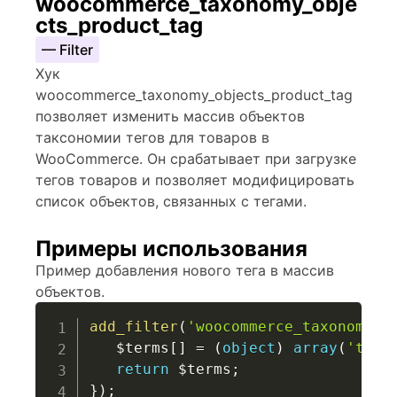
woocommerce_taxonomy_obje
cts_product_tag
— Filter
Хук
woocommerce_taxonomy_objects_product_tag
позволяет изменить массив объектов
таксономии тегов для товаров в
WooCommerce. Он срабатывает при загрузке
тегов товаров и позволяет модифицировать
список объектов, связанных с тегами.
Примеры использования
Пример добавления нового тега в массив
объектов.
add_filter
(
'woocommerce_taxonomy_o
$terms
[
]
=
(
object
)
array
(
'term
return
$terms
;
}
)
;