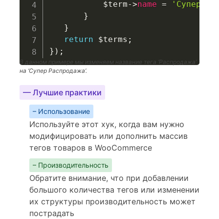
$term
->
name
=
'Супер Ра
}
}
return
$terms
;
}
)
;
В данном примере мы изменяем название тега ‘Распродажа’
на ‘Супер Распродажа’.
— Лучшие практики
– Использование
Используйте этот хук, когда вам нужно
модифицировать или дополнить массив
тегов товаров в WooCommerce
– Производительность
Обратите внимание, что при добавлении
большого количества тегов или изменении
их структуры производительность может
пострадать