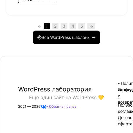
←
1
2
3
4
5
→
Все WordPress шаблоны →
- Поли
-
WordPress лаборатория
конфид
Оплата
и
Ещё один сайт на WordPress 💛
-
возвра
Пользо
2021 — 2026
- Обратная связь
соглаш
-
Догово
оферта