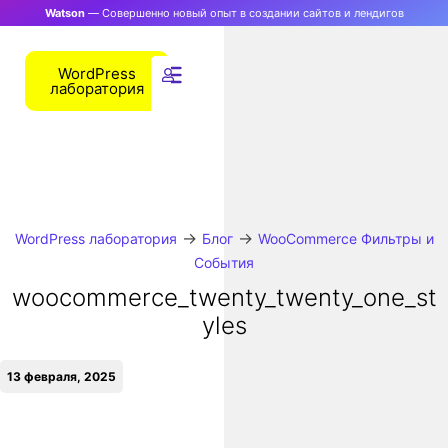
Watson
— Совершенно новый опыт в создании сайтов и лендигов
WordPress
лаборатория
→
→
WordPress лаборатория
Блог
WooCommerce Фильтры и
События
woocommerce_twenty_twenty_one_st
yles
13 февраля, 2025