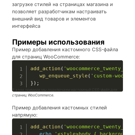
загрузке стилей на страницах магазина и
позволяет разработчикам настраивать
внешний вид товаров и элементов
интерфейса
Примеры использования
Пример добавления кастомного CSS-файла
для страниц WooCommerce:
add_action
(
'woocommerce_twenty_twe
wp_enqueue_style
(
'custom-woocom
}
)
;
В этом примере мы подключаем кастомный CSS-файл для
страниц WooCommerce.
Пример добавления кастомных стилей
напрямую:
add_action
(
'woocommerce_twenty_twe
echo
'<style>body { background-