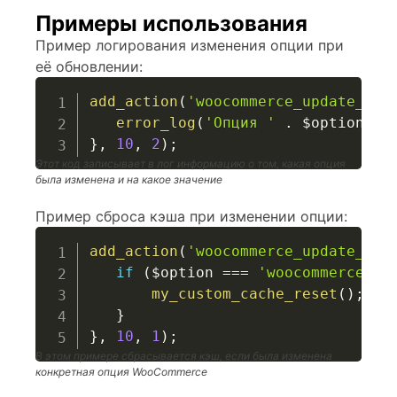
Примеры использования
Пример логирования изменения опции при
её обновлении:
add_action
(
'woocommerce_update_opt
error_log
(
'Опция '
.
$option
.
}
,
10
,
2
)
;
Этот код записывает в лог информацию о том, какая опция
была изменена и на какое значение
Пример сброса кэша при изменении опции:
add_action
(
'woocommerce_update_opt
if
(
$option
===
'woocommerce_so
my_custom_cache_reset
(
)
;
}
}
,
10
,
1
)
;
В этом примере сбрасывается кэш, если была изменена
конкретная опция WooCommerce