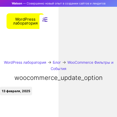
Watson
— Совершенно новый опыт в создании сайтов и лендигов
WordPress
лаборатория
→
→
WordPress лаборатория
Блог
WooCommerce Фильтры и
События
woocommerce_update_option
13 февраля, 2025