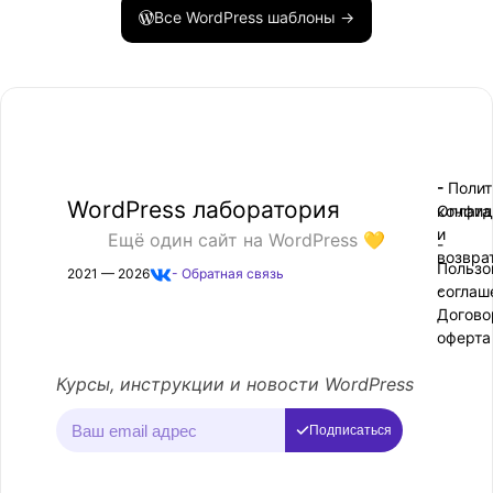
Все WordPress шаблоны →
- Поли
-
WordPress лаборатория
конфид
Оплата
и
Ещё один сайт на WordPress 💛
-
возвра
Пользо
2021 — 2026
- Обратная связь
соглаш
-
Догово
оферта
Курсы, инструкции и новости WordPress
Подписаться