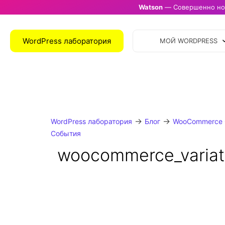
Watson
— Совершенно нов
WordPress лаборатория
МОЙ WORDPRESS
→
→
WordPress лаборатория
Блог
WooCommerce 
События
woocommerce_variat