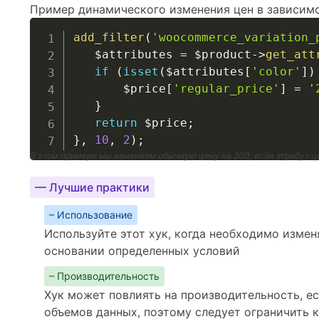
Пример динамического изменения цен в зависимо
add_filter
(
'woocommerce_variation_
$attributes
=
$product
->
get_att
if
(
isset
(
$attributes
[
'color'
]
)
$price
[
'regular_price'
]
=
'
}
return
$price
;
}
,
10
,
2
)
;
В этом примере мы изменяем обычную цену на 200, если атрибут цв
— Лучшие практики
– Использование
Используйте этот хук, когда необходимо измен
основании определенных условий
– Производительность
Хук может повлиять на производительность, е
объемов данных, поэтому следует ограничить 