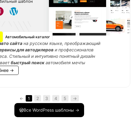
Автомобильный каталог
авто сайта
на русском языке, преображающий
ервисы для автодилеров
и профессионалов
еса. Стильный и интуитивно понятный дизайн
ивает
быстрый поиск
автомобиля мечты
бнее →
←
1
2
3
4
5
→
Все WordPress шаблоны →