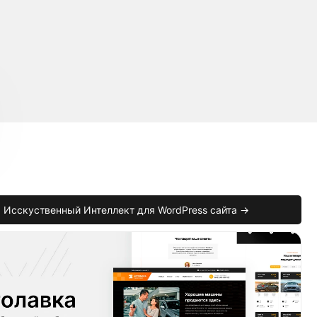
Исскуственный Интеллект для WordPress сайта →