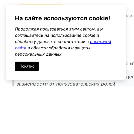
– Предупреждения
Убедитесь, что изменения цен не вводят польз
На сайте используются cookie!
соответствуют вашему бизнес-плану
Продолжая пользоваться этим сайтом, вы
Альтернативы
соглашаетесь на использование cookie и
woocommerce_get_variation_prices
обработку данных в соответствии с
политикой
сайта
в области обработки и защиты
Тип: filter
персональных данных.
Этот хук позволяет изменять цены вариаций до и
Понятно
Используйте его, если необходимо изменить цен
зависимости от пользовательских ролей
WordPress лаборатория
20.02.2025, 22:17
Отлично!