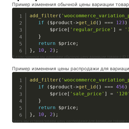
Пример изменения обычной цены вариации товар
add_filter
(
'woocommerce_variation_
if
(
$product
->
get_id
(
)
===
123
)
$price
[
'regular_price'
]
=
'
}
return
$price
;
}
,
10
,
2
)
;
В этом примере мы изменяем обычную цену вариации товара с ID 1
Пример изменения цены распродажи для вариаци
add_filter
(
'woocommerce_variation_
if
(
$product
->
get_id
(
)
===
456
)
$price
[
'sale_price'
]
=
'120
}
return
$price
;
}
,
10
,
2
)
;
Здесь мы устанавливаем цену распродажи для вариации товара с I