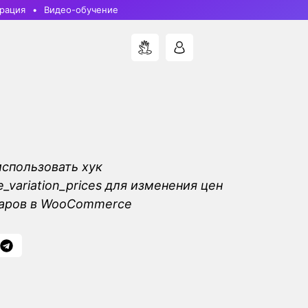
рация
Видео-обучение
использовать хук
variation_prices для изменения цен
варов в WooCommerce