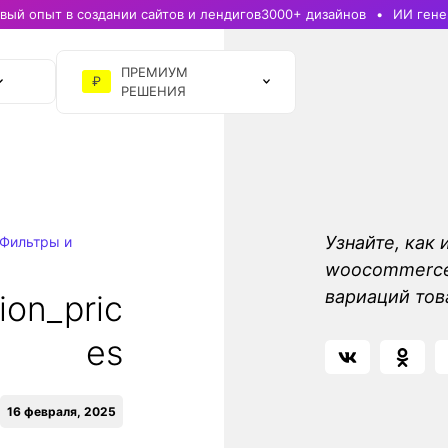
ый опыт в создании сайтов и лендигов
3000+ дизайнов
ИИ гене
ПРЕМИУМ
₽
РЕШЕНИЯ
Узнайте, как 
Фильтры и
woocommerce_
вариаций то
ion_pric
es
16 февраля, 2025