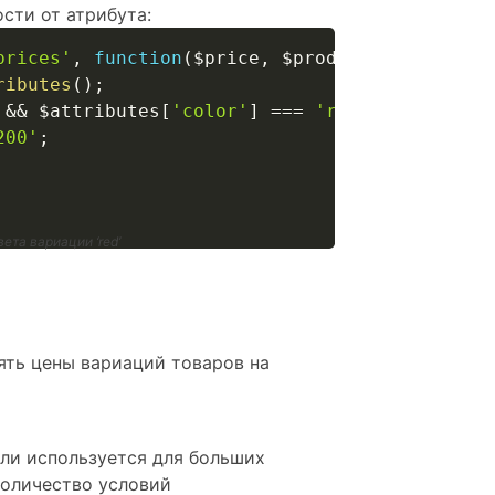
сти от атрибута:
prices'
,
function
(
$price
,
$product
)
{
ributes
(
)
;
&&
$attributes
[
'color'
]
===
'red'
)
{
200'
;
ета вариации ‘red’
ять цены вариаций товаров на
сли используется для больших
количество условий