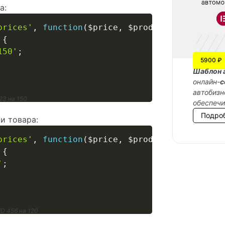
а:
prices'
,
function
(
$price
,
$product
)
{
{
150'
;
5900 ₽
Шаблон 
онлайн-
с
автобизн
23 на 150
обеспеч
Подро
и товара:
prices'
,
function
(
$price
,
$product
)
{
{
'
;
D 456 на 120