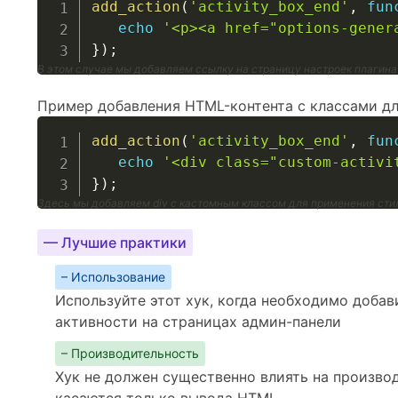
add_action
(
'activity_box_end'
,
fun
echo
'<p><a href="options-gener
}
)
;
В этом случае мы добавляем ссылку на страницу настроек плагина
Пример добавления HTML-контента с классами дл
add_action
(
'activity_box_end'
,
fun
echo
'<div class="custom-activi
}
)
;
Здесь мы добавляем div с кастомным классом для применения сти
— Лучшие практики
– Использование
Используйте этот хук, когда необходимо добав
активности на страницах админ-панели
– Производительность
Хук не должен существенно влиять на производ
касаются только вывода HTML