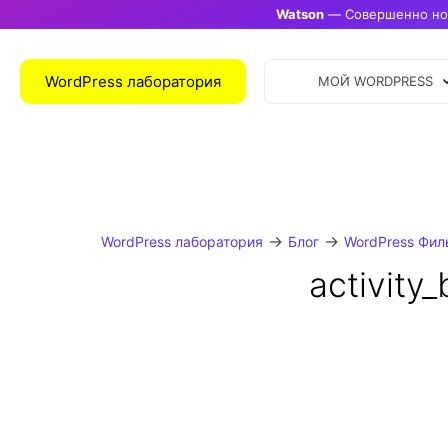
Watson
— Совершенно нов
WordPress лаборатория
МОЙ WORDPRESS
→
→
WordPress лаборатория
Блог
WordPress Фил
activity