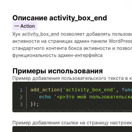
Описание activity_box_end
— Action
Хук activity_box_end позволяет добавлять пользов
активности на страницах админ-панели WordPress
стандартного контента бокса активности и позв
функциональность админ-интерфейса
Примеры использования
Пример добавления пользовательского текста в к
add_action
(
'activity_box_end'
,
fun
echo
'<p>Это мой пользовательск
}
)
;
Этот код добавляет простой текст в конец бокса активности в адм
Пример добавления ссылки на страницу настроек