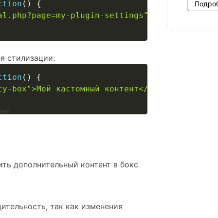
ction
(
)
{
Подро
al.php?page=my-plugin-settings">Настройки пла
я стилизации:
ction
(
)
{
ty-box">Мой кастомный контент</div>'
;
лей
ить дополнительный контент в бокс
ительность, так как изменения