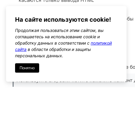
– Предупреждения
Не добавляйте слишком много контента, чтобы
На сайте используются cookie!
панели
Продолжая пользоваться этим сайтом, вы
соглашаетесь на использование cookie и
Альтернативы
обработку данных в соответствии с
политикой
activity_box_start
сайта
в области обработки и защиты
Тип: action
персональных данных.
Этот хук позволяет добавлять контент в начале б
Понятно
Используйте его, если хотите изменить контент
Имя
*
Emai