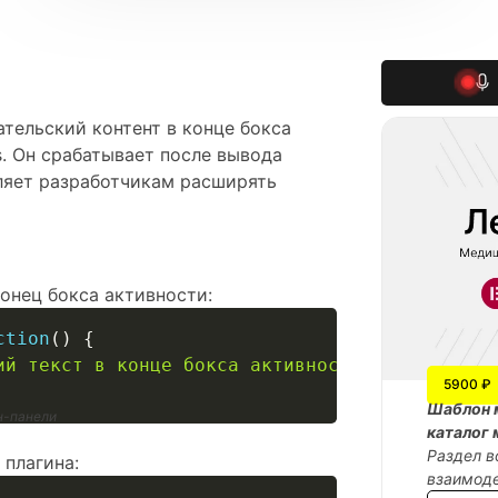
ательский контент в конце бокса
. Он срабатывает после вывода
оляет разработчикам расширять
онец бокса активности:
ction
(
)
{
ий текст в конце бокса активности.</p>'
;
5900 ₽
Шаблон 
ин-панели
каталог 
Раздел в
 плагина:
взаимоде