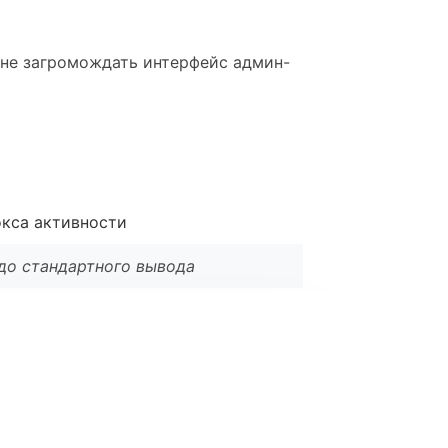
 не загромождать интерфейс админ-
окса активности
 до стандартного вывода
l
*