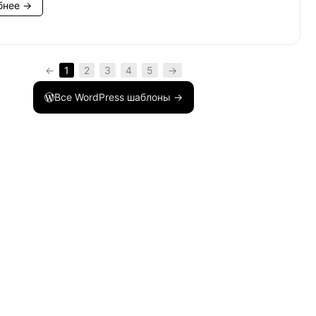
бнее →
гина</a></p>'
;
←
1
2
3
4
5
→
Все WordPress шаблоны →