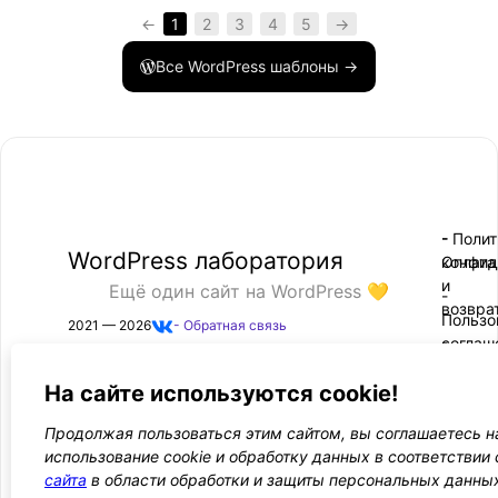
←
1
2
3
4
5
→
Все WordPress шаблоны →
- Поли
-
WordPress лаборатория
конфид
Оплата
и
Ещё один сайт на WordPress 💛
-
возвра
Пользо
2021 — 2026
- Обратная связь
соглаш
-
Догово
оферта
На сайте используются cookie!
Продолжая пользоваться этим сайтом, вы соглашаетесь н
Курсы, инструкции и новости WordPress
использование cookie и обработку данных в соответствии
сайта
в области обработки и защиты персональных данны
Подписаться