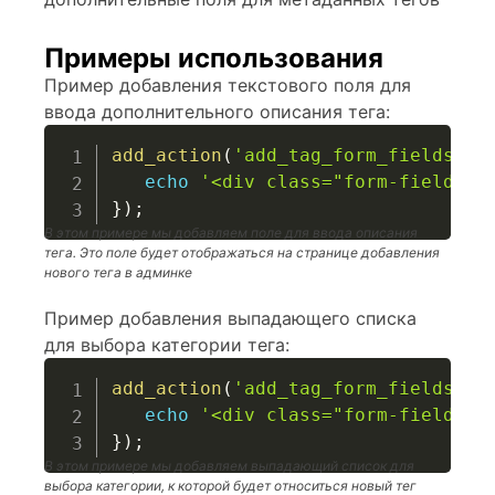
Примеры использования
Пример добавления текстового поля для
ввода дополнительного описания тега:
add_action
(
'add_tag_form_fields'
,
echo
'<div class="form-field"><
}
)
;
В этом примере мы добавляем поле для ввода описания
тега. Это поле будет отображаться на странице добавления
нового тега в админке
Пример добавления выпадающего списка
для выбора категории тега:
add_action
(
'add_tag_form_fields'
,
echo
'<div class="form-field"><
}
)
;
В этом примере мы добавляем выпадающий список для
выбора категории, к которой будет относиться новый тег