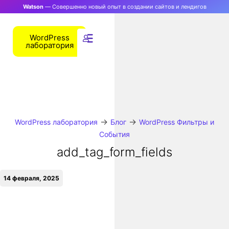
Watson
— Совершенно новый опыт в создании сайтов и лендигов
WordPress
лаборатория
→
→
WordPress лаборатория
Блог
WordPress Фильтры и
События
add_tag_form_fields
14 февраля, 2025