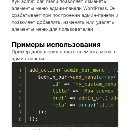
Хук admin_bar_menu позволяет изменять
элементы меню админ-панели WordPress. Он
срабатывает при построении админ-панели и
позволяет добавлять, изменять или удалять
элементы меню для пользователей
Примеры использования
Пример добавления нового элемента меню в
админ-панели:
add_action
(
'admin_bar_menu'
,
funct
$admin_bar
->
add_menu
(
array
(
'id'
=>
'my_custom_menu'
,
'title'
=>
'Мой элемент'
,
'href'
=>
admin_url
(
'admin.
'meta'
=>
array
(
'title'
=>
)
)
;
}
)
;
В этом примере мы добавляем новый элемент меню с