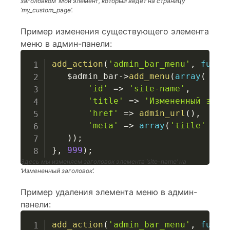
заголовком ‘Мой элемент’, который ведет на страницу
‘my_custom_page’.
Пример изменения существующего элемента
меню в админ-панели:
add_action
(
'admin_bar_menu'
,
funct
$admin_bar
->
add_menu
(
array
(
'id'
=>
'site-name'
,
'title'
=>
'Измененный заго
'href'
=>
admin_url
(
)
,
'meta'
=>
array
(
'title'
=>
)
)
;
}
,
999
)
;
Здесь мы изменяем заголовок элемента ‘site-name’ на
‘Измененный заголовок’.
Пример удаления элемента меню в админ-
панели:
add_action
(
'admin_bar_menu'
,
funct