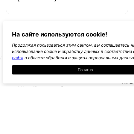
←
1
2
3
4
5
→
На сайте используются cookie!
Все WordPress шаблоны →
Продолжая пользоваться этим сайтом, вы соглашаетесь н
использование cookie и обработку данных в соответствии
сайта
в области обработки и защиты персональных данны
Понятно
- Поли
-
WordPress лаборатория
конфид
Оплата
и
Ещё один сайт на WordPress 💛
-
возвра
Пользо
2021 — 2026
- Обратная связь
соглаш
-
Догово
оферта