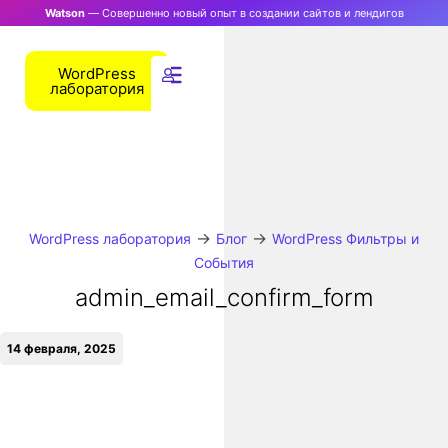
Watson
— Совершенно новый опыт в создании сайтов и лендигов
WordPress
лаборатория
→
→
WordPress лаборатория
Блог
WordPress Фильтры и
События
admin_email_confirm_form
14 февраля, 2025