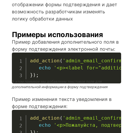
отображении формы подтверждения и дает
возможность разработчикам изменять
логику обработки данных
Примеры использования
Пример добавления дополнительного поля в
форму подтверждения электронной почты:
add_action
(
'admin_email_confirm_fo
echo
'<p><label for="additional
}
)
;
В этом примере мы добавляем текстовое поле для
дополнительной информации в форму подтверждения
Пример изменения текста уведомления в
форме подтверждения:
add_action
(
'admin_email_confirm_fo
echo
'<p>Пожалуйста, подтвердит
}
)
;