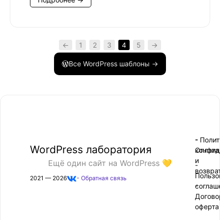
←
1
2
3
4
5
→
Все WordPress шаблоны →
- Поли
-
WordPress лаборатория
конфид
Оплата
и
Ещё один сайт на WordPress 💛
-
возвра
Пользо
2021 — 2026
- Обратная связь
соглаш
-
Догово
оферта