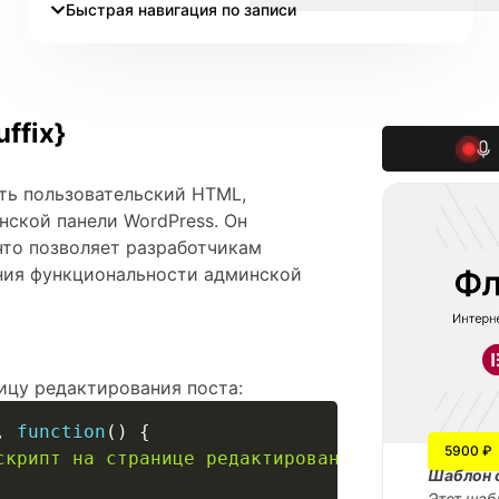
Быстрая навигация по записи
ffix}
лять пользовательский HTML,
нской панели WordPress. Он
что позволяет разработчикам
ения функциональности админской
ицу редактирования поста:
,
function
(
)
{
5900 ₽
скрипт на странице редактирования поста");</s
Шаблон 
Этот шаб