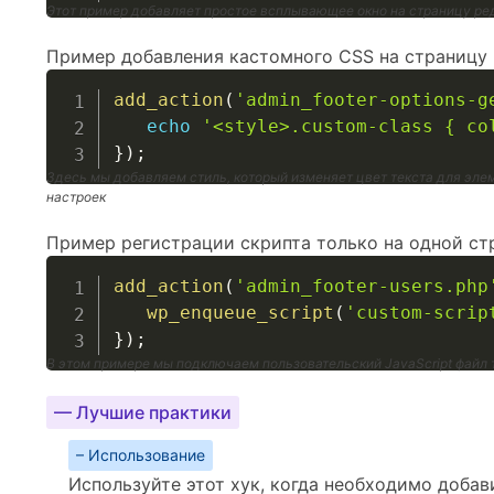
Этот пример добавляет простое всплывающее окно на страницу ре
Пример добавления кастомного CSS на страницу 
add_action
(
'admin_footer-options-g
echo
'<style>.custom-class { co
}
)
;
Здесь мы добавляем стиль, который изменяет цвет текста для элеме
настроек
Пример регистрации скрипта только на одной ст
add_action
(
'admin_footer-users.php
wp_enqueue_script
(
'custom-scrip
}
)
;
В этом примере мы подключаем пользовательский JavaScript файл 
— Лучшие практики
– Использование
Используйте этот хук, когда необходимо добав