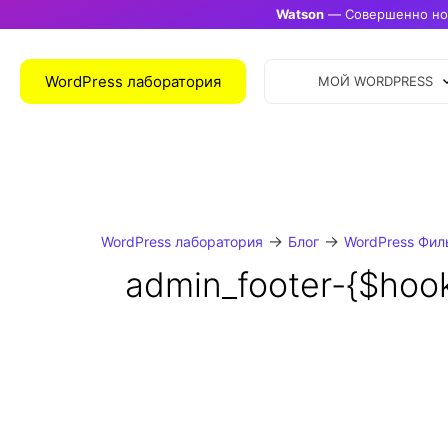
Watson
— Совершенно нов
WordPress лаборатория
МОЙ WORDPRESS
→
→
WordPress лаборатория
Блог
WordPress Фил
admin_footer-{$hook