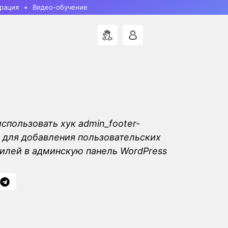
рация
Видео-обучение
использовать хук admin_footer-
x} для добавления пользовательских
тилей в админскую панель WordPress