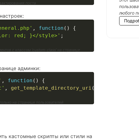
дактирования поста
пользова
любого п
настроек:
Подро
eneral.php'
,
function
(
)
{
lor: red; }</style>'
;
нтов с классом ‘custom-class’ на странице
ранице админки:
'
,
function
(
)
{
t'
,
get_template_directory_uri
(
)
.
'/js/custo
только на странице пользователей
ить кастомные скрипты или стили на