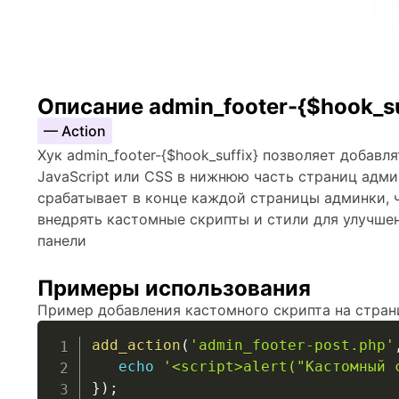
Описание admin_footer-{$hook_su
— Action
Хук admin_footer-{$hook_suffix} позволяет добав
JavaScript или CSS в нижнюю часть страниц адми
срабатывает в конце каждой страницы админки, 
внедрять кастомные скрипты и стили для улучш
панели
Примеры использования
Пример добавления кастомного скрипта на стран
add_action
(
'admin_footer-post.php'
echo
'<script>alert("Кастомный 
}
)
;