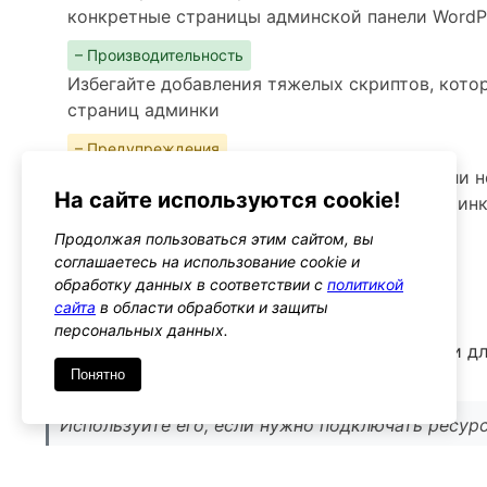
конкретные страницы админской панели WordP
– Производительность
Избегайте добавления тяжелых скриптов, кото
страниц админки
– Предупреждения
Убедитесь, что добавляемые скрипты и стили 
На сайте используются cookie!
всегда тестируйте на разных страницах админ
Продолжая пользоваться этим сайтом, вы
Альтернативы
соглашаетесь на использование cookie и
admin_enqueue_scripts
обработку данных в соответствии с
политикой
Тип: action
сайта
в области обработки и защиты
персональных данных.
Этот хук позволяет загружать скрипты и стили д
универсальным подходом
Понятно
Используйте его, если нужно подключать ресур
одновременно