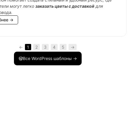
тели могут легко
заказать цветы с доставкой
для
овода.
бнее →
←
1
2
3
4
5
→
Все WordPress шаблоны →
m-script.js'
)
;