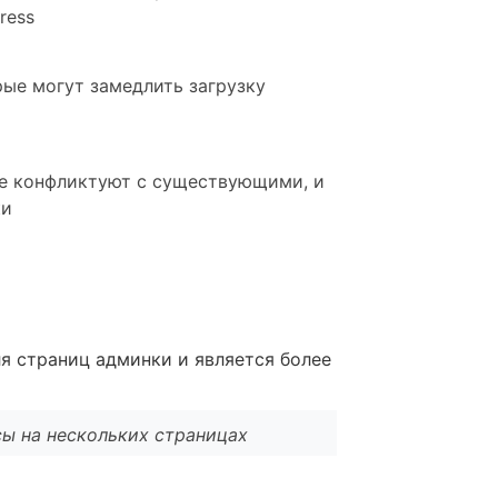
ress
рые могут замедлить загрузку
не конфликтуют с существующими, и
ки
ля страниц админки и является более
сы на нескольких страницах