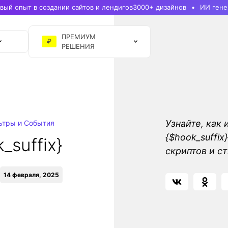
ый опыт в создании сайтов и лендигов
3000+ дизайнов
ИИ гене
ПРЕМИУМ
₽
РЕШЕНИЯ
Узнайте, как 
ьтры и События
{$hook_suffi
_suffix}
скриптов и с
14 февраля, 2025